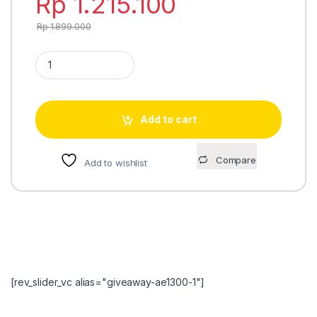
Rp
1.215.100
Rp
1.899.000
Casio A120WEGG-1B full digital quantity
Add to cart
Compare
Add to wishlist
[rev_slider_vc alias="giveaway-ae1300-1"]