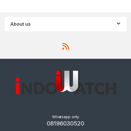
About us
Whatsapp only
08196030520