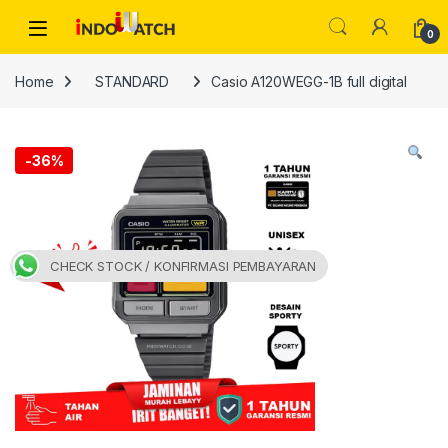
Skip to navigation
Skip to content
Open
0
Home
STANDARD
Casio A120WEGG-1B full digital
-
36%
CHECK STOCK / KONFIRMASI PEMBAYARAN