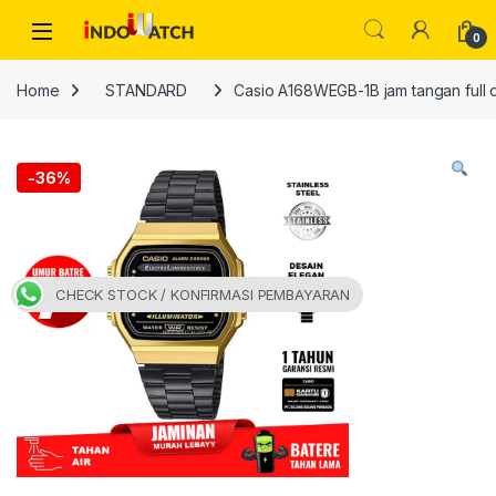
Skip to navigation
Skip to content
Open
0
Home
STANDARD
Casio A168WEGB-1B jam tangan full di
-
36%
CHECK STOCK / KONFIRMASI PEMBAYARAN