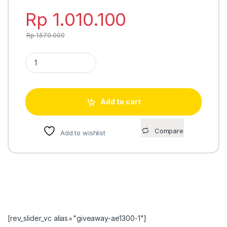
Rp
1.010.100
Rp
1.579.000
Casio A168WEGB-1B jam tangan full digital quantity
Add to cart
Compare
Add to wishlist
[rev_slider_vc alias="giveaway-ae1300-1"]