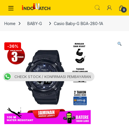
Skip to navigation
Skip to content
Open
0
Home
BABY-G
Casio Baby-G BGA-280-1A
-
36%
CHECK STOCK / KONFIRMASI PEMBAYARAN