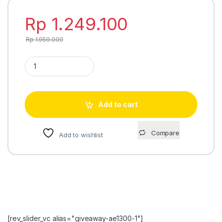
Rp
1.249.100
Rp
1.959.000
Casio Baby-G BGA-280-1A quantity
Add to cart
Compare
Add to wishlist
[rev_slider_vc alias="giveaway-ae1300-1"]