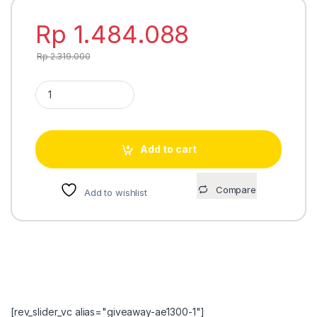
Rp
1.484.088
Rp
2.319.000
Casio Baby-G BGA-290PA-7A quantity
Add to cart
Compare
Add to wishlist
[rev_slider_vc alias="giveaway-ae1300-1"]