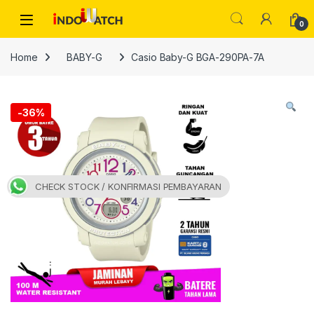
Skip to navigation
Skip to content
Open
0
Home
BABY-G
Casio Baby-G BGA-290PA-7A
-
36%
CHECK STOCK / KONFIRMASI PEMBAYARAN