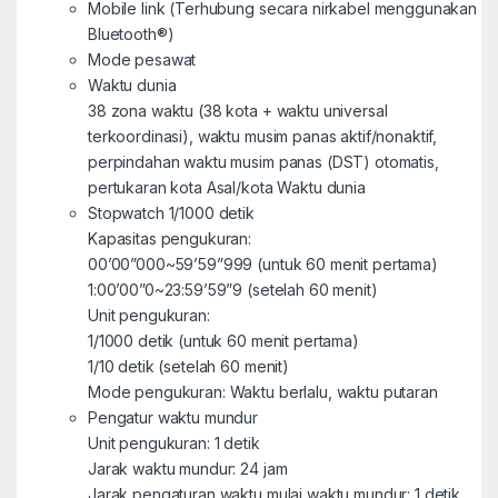
Mobile link (Terhubung secara nirkabel menggunakan
Bluetooth®)
Mode pesawat
Waktu dunia
38 zona waktu (38 kota + waktu universal
terkoordinasi), waktu musim panas aktif/nonaktif,
perpindahan waktu musim panas (DST) otomatis,
pertukaran kota Asal/kota Waktu dunia
Stopwatch 1/1000 detik
Kapasitas pengukuran:
00’00”000~59’59”999 (untuk 60 menit pertama)
1:00’00”0~23:59’59”9 (setelah 60 menit)
Unit pengukuran:
1/1000 detik (untuk 60 menit pertama)
1/10 detik (setelah 60 menit)
Mode pengukuran: Waktu berlalu, waktu putaran
Pengatur waktu mundur
Unit pengukuran: 1 detik
Jarak waktu mundur: 24 jam
Jarak pengaturan waktu mulai waktu mundur: 1 detik