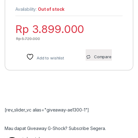
Availability:
Out of stock
Rp
3.899.000
Rp
5.729.000
Compare
Add to wishlist
[rev_slider_vc alias="giveaway-ae1300-1"]
Mau dapat Giveaway G-Shock? Subscribe Segera.