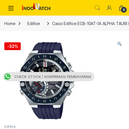
Skip to navigation
Skip to content
Open
0
Home
Edifice
Casio Edifice ECB-10AT-1A ALPHA TAURI
-
32%
CHECK STOCK / KONFIRMASI PEMBAYARAN
Edifice