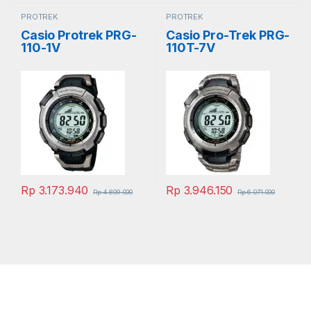
PROTREK
PROTREK
Casio Protrek PRG-
Casio Pro-Trek PRG-
110-1V
110T-7V
Rp
3.173.940
Rp
3.946.150
Rp
4.809.000
Rp
6.071.000