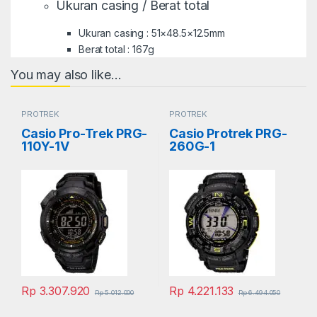
Ukuran casing / Berat total
Ukuran casing : 51×48.5×12.5mm
Berat total : 167g
You may also like…
PROTREK
PROTREK
Casio Pro-Trek PRG-
Casio Protrek PRG-
110Y-1V
260G-1
Rp
3.307.920
Rp
4.221.133
Rp
5.012.000
Rp
6.494.050