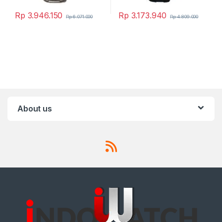
Rp
3.946.150
Rp
3.173.940
Rp
6.071.000
Rp
4.809.000
About us