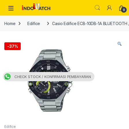
Skip to navigation
Skip to content
Open
0
Home
Edifice
Casio Edifice ECB-10DB-1A BLUETOOTH 
-
37%
CHECK STOCK / KONFIRMASI PEMBAYARAN
Edifice