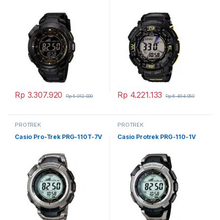
Rp
3.307.920
Rp
4.221.133
Rp
5.012.000
Rp
6.494.050
PROTREK
PROTREK
Casio Pro-Trek PRG-110T-7V
Casio Protrek PRG-110-1V