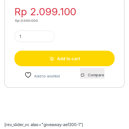
Rp
2.099.100
Rp
3.349.000
Casio Edifice ECB-10DB-1A BLUETOOTH / MOBILE LINK quanti
Add to cart
Compare
Add to wishlist
[rev_slider_vc alias="giveaway-ae1300-1"]