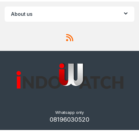
About us
Whatsapp only
08196030520