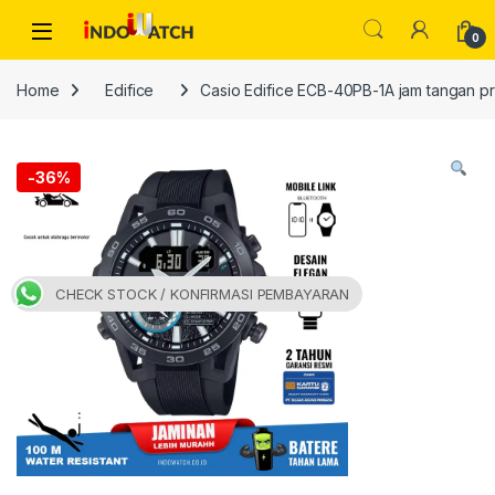
Skip to navigation
Skip to content
Open
0
Home
Edifice
Casio Edifice ECB-40PB-1A jam tangan pr
-
36%
CHECK STOCK / KONFIRMASI PEMBAYARAN