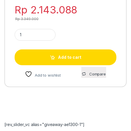
Rp
2.143.088
Rp
3.349.000
Casio Edifice ECB-40PB-1A jam tangan pria quantity
Add to cart
Compare
Add to wishlist
[rev_slider_vc alias="giveaway-ae1300-1"]