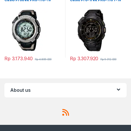
Rp
3.173.940
Rp
3.307.920
Rp
4.809.000
Rp
5.012.000
About us