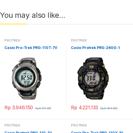
You may also like…
PROTREK
PROTREK
Casio Pro-Trek PRG-110T-7V
Casio Protrek PRG-260G-1
Rp
3.946.150
Rp
4.221.133
Rp
6.071.000
Rp
6.494.050
PROTREK
PROTREK
Casio Protrek PRG-110-1V
Casio Pro-Trek PRG-110Y-1V