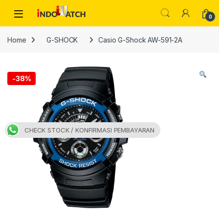
Skip to navigation
Skip to content
Open
0
Home
G-SHOCK
Casio G-Shock AW-591-2A
-
38%
CHECK STOCK / KONFIRMASI PEMBAYARAN