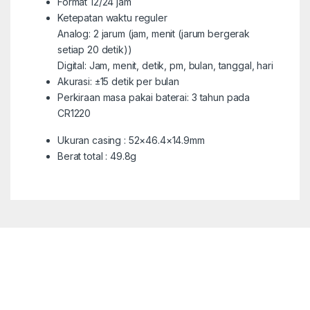
Format 12/24 jam
Ketepatan waktu reguler
Analog: 2 jarum (jam, menit (jarum bergerak
setiap 20 detik))
Digital: Jam, menit, detik, pm, bulan, tanggal, hari
Akurasi: ±15 detik per bulan
Perkiraan masa pakai baterai: 3 tahun pada
CR1220
Ukuran casing : 52×46.4×14.9mm
Berat total : 49.8g