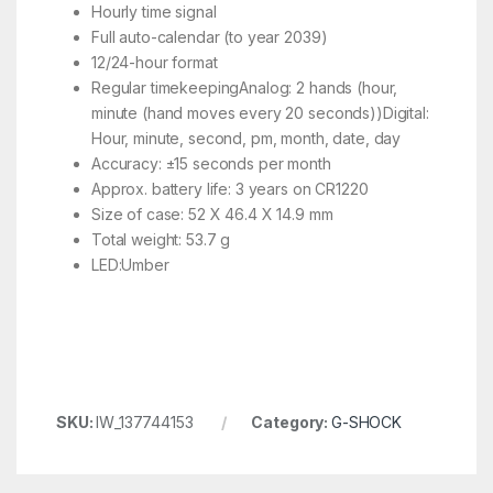
Hourly time signal
Full auto-calendar (to year 2039)
12/24-hour format
Regular timekeepingAnalog: 2 hands (hour,
minute (hand moves every 20 seconds))Digital:
Hour, minute, second, pm, month, date, day
Accuracy: ±15 seconds per month
Approx. battery life: 3 years on CR1220
Size of case: 52 X 46.4 X 14.9 mm
Total weight: 53.7 g
LED:Umber
SKU:
IW_137744153
Category:
G-SHOCK