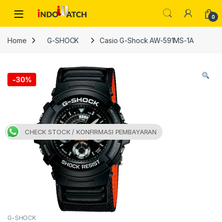
Skip to navigation
Skip to content
Open
0
Home
G-SHOCK
Casio G-Shock AW-591MS-1A
-
30%
CHECK STOCK / KONFIRMASI PEMBAYARAN
G-SHOCK