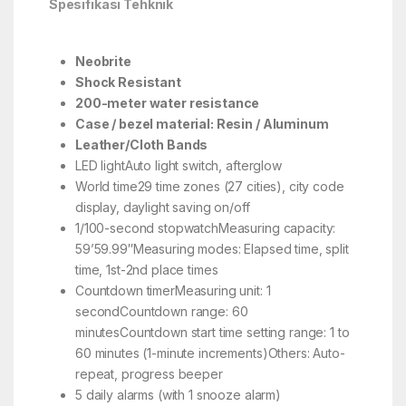
Spesifikasi Tehknik
Neobrite
Shock Resistant
200-meter water resistance
Case / bezel material: Resin / Aluminum
Leather/Cloth Bands
LED lightAuto light switch, afterglow
World time29 time zones (27 cities), city code
display, daylight saving on/off
1/100-second stopwatchMeasuring capacity:
59’59.99″Measuring modes: Elapsed time, split
time, 1st-2nd place times
Countdown timerMeasuring unit: 1
secondCountdown range: 60
minutesCountdown start time setting range: 1 to
60 minutes (1-minute increments)Others: Auto-
repeat, progress beeper
5 daily alarms (with 1 snooze alarm)