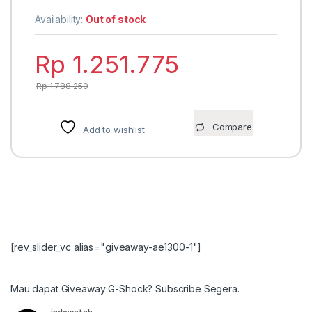
Availability:
Out of stock
Rp
1.251.775
Rp
1.788.250
Compare
Add to wishlist
[rev_slider_vc alias="giveaway-ae1300-1"]
Mau dapat Giveaway G-Shock? Subscribe Segera.