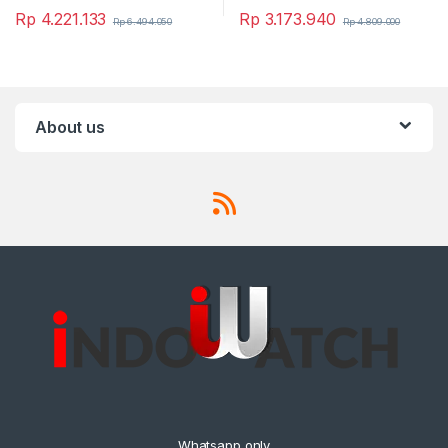
Rp
4.221.133
Rp
3.173.940
Rp
6.494.050
Rp
4.809.000
About us
Whatsapp only