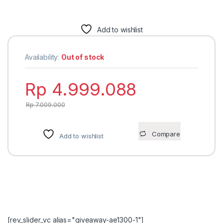
Add to wishlist
Availability:
Out of stock
Rp
4.999.088
Rp
7.009.000
Compare
Add to wishlist
[rev_slider_vc alias="giveaway-ae1300-1"]