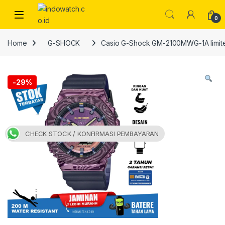
Skip to navigation
Skip to content
Open
0
Home
G-SHOCK
Casio G-Shock GM-2100MWG-1A limite
-
29%
CHECK STOCK / KONFIRMASI PEMBAYARAN