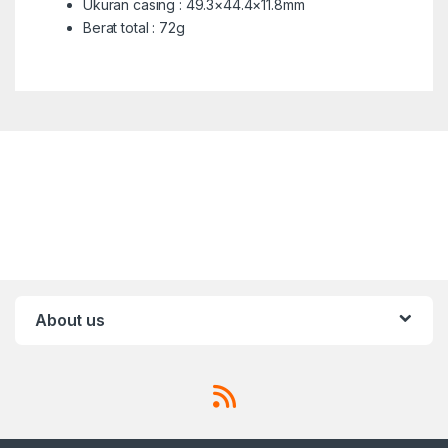
Ukuran casing : 49.3×44.4×11.8mm
Berat total : 72g
About us