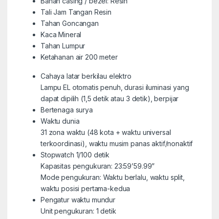
Bahan casing / bezel: Resin
Tali Jam Tangan Resin
Tahan Goncangan
Kaca Mineral
Tahan Lumpur
Ketahanan air 200 meter
Cahaya latar berkilau elektro
Lampu EL otomatis penuh, durasi iluminasi yang
dapat dipilih (1,5 detik atau 3 detik), berpijar
Bertenaga surya
Waktu dunia
31 zona waktu (48 kota + waktu universal
terkoordinasi), waktu musim panas aktif/nonaktif
Stopwatch 1/100 detik
Kapasitas pengukuran: 23:59’59.99”
Mode pengukuran: Waktu berlalu, waktu split,
waktu posisi pertama-kedua
Pengatur waktu mundur
Unit pengukuran: 1 detik