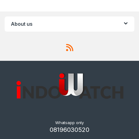
About us
Whatsapp only
08196030520