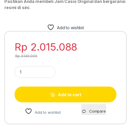
Pastikan Anda membeli Jam Casio Original dan bergaransi
resmi di sini.
Add to wishlist
Rp
2.015.088
Rp
3.149.000
Casio G-Shock GX-56MF-1 kingkong quantity
Add to cart
Compare
Add to wishlist