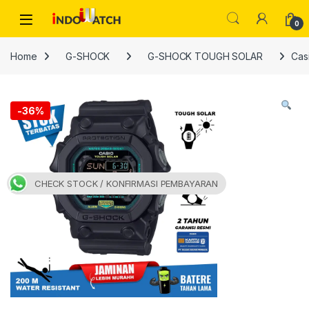
Skip to navigation
Skip to content
Open
0
Home
G-SHOCK
G-SHOCK TOUGH SOLAR
Cas
-
36%
CHECK STOCK / KONFIRMASI PEMBAYARAN