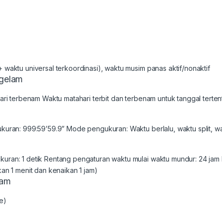
 waktu universal terkoordinasi), waktu musim panas aktif/nonaktif
ggelam
hari terbenam Waktu matahari terbit dan terbenam untuk tanggal terten
ukuran: 999:59’59.9” Mode pengukuran: Waktu berlalu, waktu split, w
uran: 1 detik Rentang pengaturan waktu mulai waktu mundur: 24 jam
kan 1 menit dan kenaikan 1 jam)
jam
e)