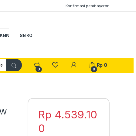
Konfirmasi pembayaran
SEIKO
BNB
My Account
Rp
0
0
0
GW-
Rp
4.539.10
0