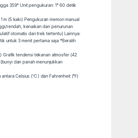
ngga 359° Unit pengukuran: 1° 60 detik
: 1 m (5 kaki) Pengukuran memori manual
inggi/rendah, kenaikan dan penurunan
tif otomatis dari trek tertentu) Lainnya:
tik untuk 3 menit pertama saja *Beralih
g) Grafik tendensi tekanan atmosfer (42
k (bunyi dan panah menunjukkan
n antara Celsius (℃) dan Fahrenheit (℉)