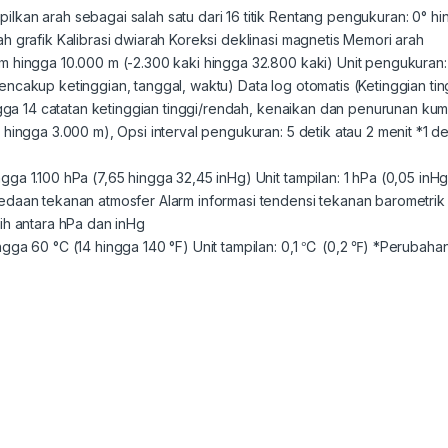
kan arah sebagai salah satu dari 16 titik Rentang pengukuran: 0° hi
h grafik Kalibrasi dwiarah Koreksi deklinasi magnetis Memori arah
m hingga 10.000 m (-2.300 kaki hingga 32.800 kaki) Unit pengukuran
encakup ketinggian, tanggal, waktu) Data log otomatis (Ketinggian t
ngga 14 catatan ketinggian tinggi/rendah, kenaikan dan penurunan kumula
hingga 3.000 m), Opsi interval pengukuran: 5 detik atau 2 menit *1 de
ga 1.100 hPa (7,65 hingga 32,45 inHg) Unit tampilan: 1 hPa (0,05 inH
edaan tekanan atmosfer Alarm informasi tendensi tekanan barometri
ih antara hPa dan inHg
gga 60 °C (14 hingga 140 °F) Unit tampilan: 0,1 ℃ (0,2 ℉) *Perubaha