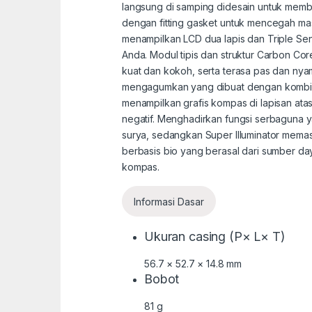
langsung di samping didesain untuk membua
dengan fitting gasket untuk mencegah ma
menampilkan LCD dua lapis dan Triple Se
Anda. Modul tipis dan struktur Carbon Cor
kuat dan kokoh, serta terasa pas dan ny
mengagumkan yang dibuat dengan kombinas
menampilkan grafis kompas di lapisan ata
negatif. Menghadirkan fungsi serbaguna y
surya, sedangkan Super Illuminator memasti
berbasis bio yang berasal dari sumber d
kompas.
Informasi Dasar
Ukuran casing (P× L× T)
56.7 × 52.7 × 14.8 mm
Bobot
81 g