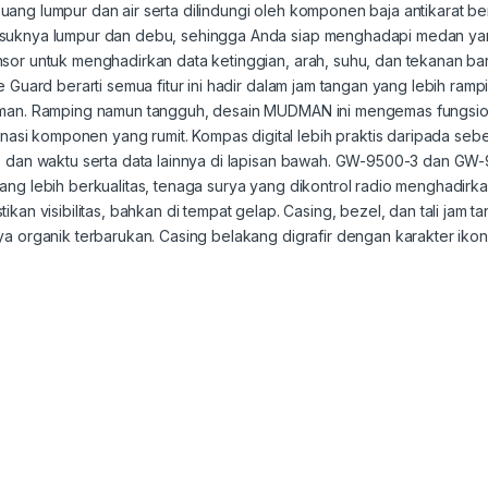
ng lumpur dan air serta dilindungi oleh komponen baja antikarat ber
suknya lumpur dan debu, sehingga Anda siap menghadapi medan yang
nsor untuk menghadirkan data ketinggian, arah, suhu, dan tekanan b
e Guard berarti semua fitur ini hadir dalam jam tangan yang lebih ra
aman. Ramping namun tangguh, desain MUDMAN ini mengemas fungsiona
i komponen yang rumit. Kompas digital lebih praktis daripada sebe
s dan waktu serta data lainnya di lapisan bawah. GW-9500-3 dan GW-
ang lebih berkualitas, tenaga surya yang dikontrol radio menghadir
kan visibilitas, bahkan di tempat gelap. Casing, bezel, dan tali jam 
aya organik terbarukan. Casing belakang digrafir dengan karakter 