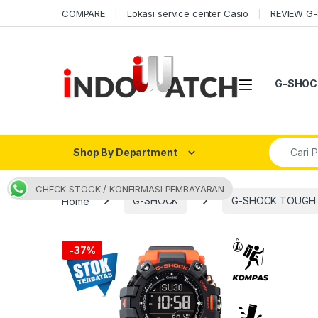
Skip to navigation
Skip to content
COMPARE
Lokasi service center Casio
REVIEW G
Open
G-SHOC
Search fo
Shop By Department
CHECK STOCK / KONFIRMASI PEMBAYARAN
Home
G-SHOCK
G-SHOCK TOUGH
-
37%