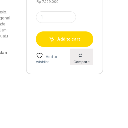
Rp
7.229.000
sio.
Casio G-Shock mudman GW-9500-1A4 quantity
genal
nda
 Jam
suatu
Add to cart
 dan
Add to
wishlist
Compare