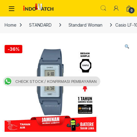
Skip to navigation
Skip to content
Open
0
Home
STANDARD
Standard Woman
Casio LF-10
-
36%
CHECK STOCK / KONFIRMASI PEMBAYARAN