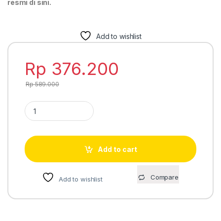
resmi di sini.
Add to wishlist
Rp
376.200
Rp
589.000
Casio LF-10WH-2 jam tangan wanita full digital quantity
Add to cart
Compare
Add to wishlist