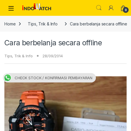
Skip to navigation
Skip to content
Open
0
Home
Tips, Trik & Info
Cara berbelanja secara offline
Cara berbelanja secara offline
Tips, Trik & Info
28/09/2014
CHECK STOCK / KONFIRMASI PEMBAYARAN