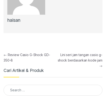
haisan
Post navigation
←
Review Casio G-Shock GD-
Lini seri jam tangan casio g-
350-8
shock berdasarkan kode jam
→
Cari Artikel & Produk
Search for: