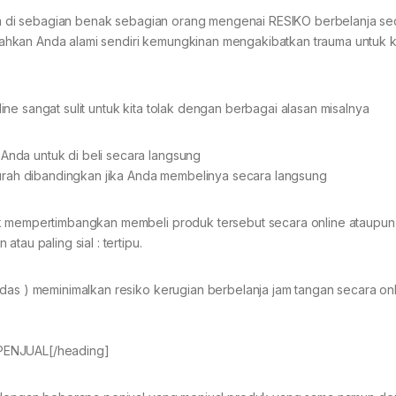
anam di sebagian benak sebagian orang mengenai RESIKO berbelanja se
ahkan Anda alami sendiri kemungkinan mengakibatkan trauma untuk 
ne sangat sulit untuk kita tolak dengan berbagai alasan misalnya
 Anda untuk di beli secara langsung
urah dibandingkan jika Anda membelinya secara langsung
uk mempertimbangkan membeli produk tersebut secara online ataupun
tau paling sial : tertipu.
das ) meminimalkan resiko kerugian berbelanja jam tangan secara onli
PENJUAL[/heading]