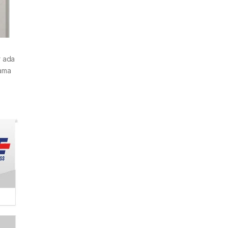
r ada
nama