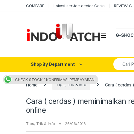
Skip to navigation
Skip to content
COMPARE
Lokasi service center Casio
REVIEW G
Open
G-SHOC
Search fo
Shop By Department
CHECK STOCK / KONFIRMASI PEMBAYARAN
Home
Tips, Trik & Info
Cara ( cerdas 
Cara ( cerdas ) meminimalkan re
online
Tips, Trik & Info
26/06/2016