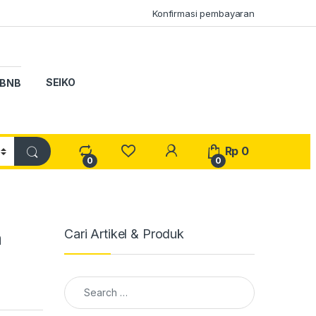
Konfirmasi pembayaran
SEIKO
BNB
My Account
Rp
0
0
0
Cari Artikel & Produk
a
Search for: