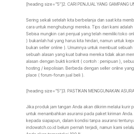
[heading size=”5″]2. CARI PENJUAL YANG GAMPANG U
Sering sekali setelah kita berbelanja dan saat kita memb
cara untuk menghubungi mereka. Tips dari kami adalah
Sebisa mungkin cari penjual yang telah memiliki toko onli
) bukanlah hal yang harus kita hindari, namun untuk kep
bukan seller online ). Umumnya untuk membuat sebuah w
sebuah alasan yang kuat bahwa mereka tidak akan memp
alasan dengan bukti konkrit ( contoh : penipuan ), se
hosting / kepolisian. Berbeda dengan seller online ya
place ( forum-forum jual beli ).
[heading size=”5″]3. PASTIKAN MENGGUNAKAN ASURA
Jika produk jam tangan Anda akan dikirim melalui kurir p
untuk menambahkan asuransi pada paket kiriman Anda. Ha
kepada siapapun, dalam kondisi tanpa asuransi tentunya
indowatch.co.id belum pernah terjadi, namun kami sela