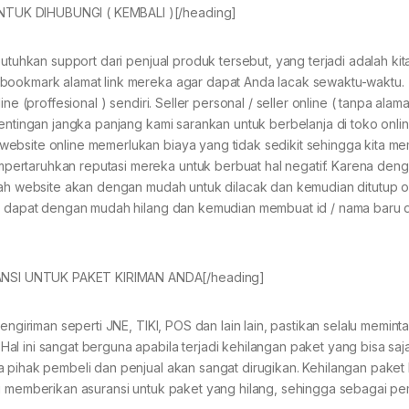
NTUK DIHUBUNGI ( KEMBALI )[/heading]
utuhkan support dari penjual produk tersebut, yang terjadi adalah kit
 bookmark alamat link mereka agar dapat Anda lacak sewaktu-waktu.
ne (proffesional ) sendiri. Seller personal / seller online ( tanpa alam
entingan jangka panjang kami sarankan untuk berbelanja di toko onlin
ebsite online memerlukan biaya yang tidak sedikit sehingga kita mem
ertaruhkan reputasi mereka untuk berbuat hal negatif. Karena deng
buah website akan dengan mudah untuk dilacak dan kemudian ditutup o
ng dapat dengan mudah hilang dan kemudian membuat id / nama baru d
NSI UNTUK PAKET KIRIMAN ANDA[/heading]
engiriman seperti JNE, TIKI, POS dan lain lain, pastikan selalu memint
l ini sangat berguna apabila terjadi kehilangan paket yang bisa saja
 pihak pembeli dan penjual akan sangat dirugikan. Kehilangan paket k
lu memberikan asuransi untuk paket yang hilang, sehingga sebagai pe