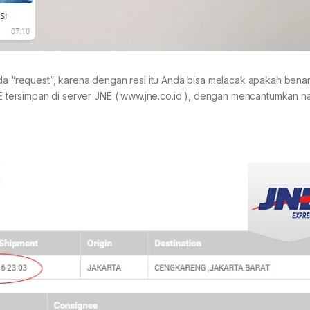
nda “request”, karena dengan resi itu Anda bisa melacak apakah bena
JNE tersimpan di server JNE ( www.jne.co.id ), dengan mencantumkan 