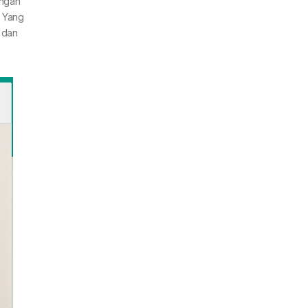
engan
. Yang
 dan