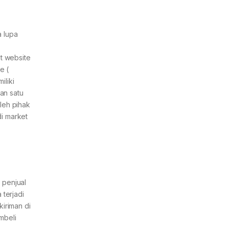
a lupa
at website
e (
iliki
an satu
leh pihak
i market
a penjual
 terjadi
iriman di
mbeli