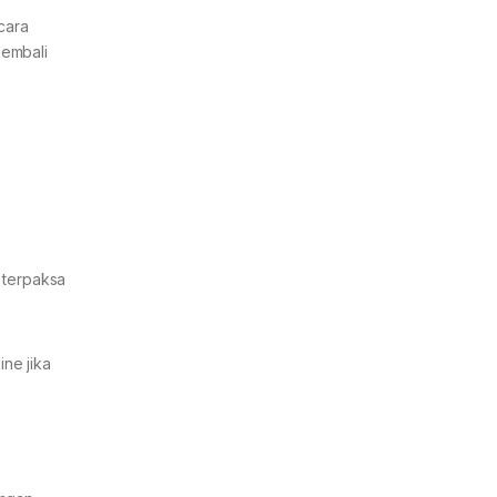
cara
kembali
 terpaksa
ne jika