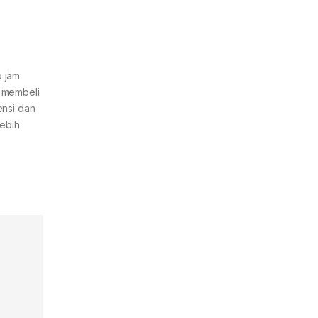
p jam
a membeli
ensi dan
lebih