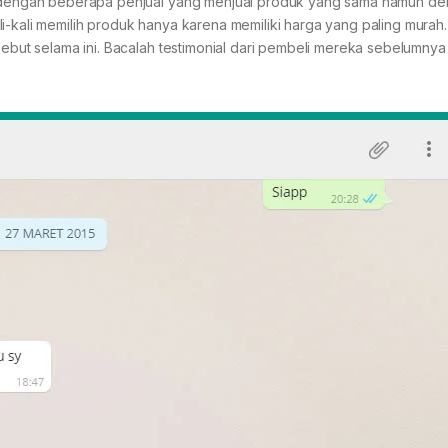
an dengan beberapa penjual yang menjual produk yang sama namun d
i-kali memilih produk hanya karena memiliki harga yang paling murah
rsebut selama ini. Bacalah testimonial dari pembeli mereka sebelumnya