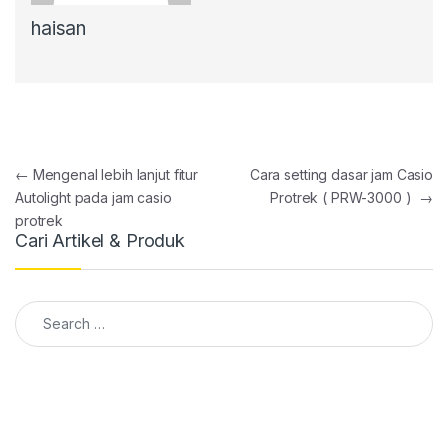
haisan
Post navigation
←
Mengenal lebih lanjut fitur
Cara setting dasar jam Casio
Autolight pada jam casio
Protrek ( PRW-3000 )
→
protrek
Cari Artikel & Produk
Search for: