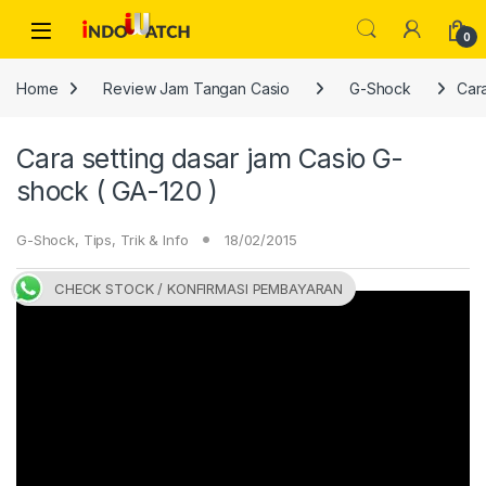
Skip to navigation
Skip to content
Open
0
Home
Review Jam Tangan Casio
G-Shock
Cara
Cara setting dasar jam Casio G-
shock ( GA-120 )
G-Shock
,
Tips, Trik & Info
18/02/2015
CHECK STOCK / KONFIRMASI PEMBAYARAN