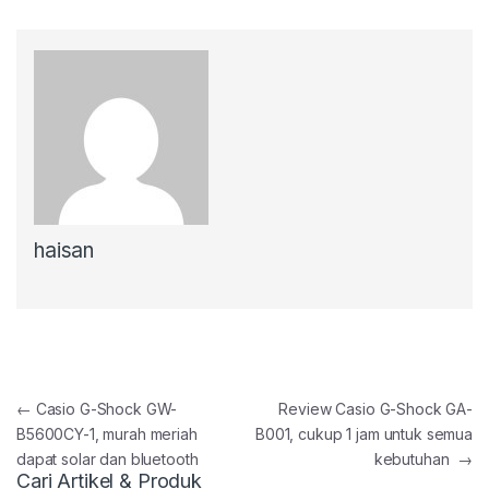
haisan
Post navigation
←
Casio G-Shock GW-
Review Casio G-Shock GA-
B5600CY-1, murah meriah
B001, cukup 1 jam untuk semua
dapat solar dan bluetooth
kebutuhan
→
Cari Artikel & Produk