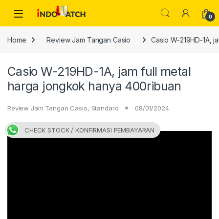
Skip to navigation
Skip to content
Open
0
Home
Review Jam Tangan Casio
Casio W-219HD-1A, ja
Casio W-219HD-1A, jam full metal
harga jongkok hanya 400ribuan
Review Jam Tangan Casio
,
Standard
08/01/2024
CHECK STOCK / KONFIRMASI PEMBAYARAN