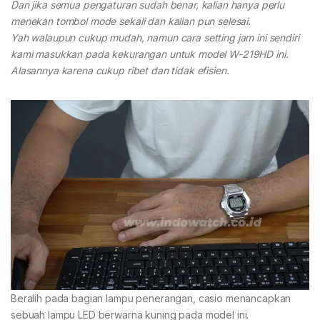
Dan jika semua pengaturan sudah benar, kalian hanya perlu
menekan tombol mode sekali dan kalian pun selesai.
Yah walaupun cukup mudah, namun cara setting jam ini sendiri
kami masukkan pada kekurangan untuk model W-219HD ini.
Alasannya karena cukup ribet dan tidak efisien.
Beralih pada bagian lampu penerangan, casio menancapkan
sebuah lampu LED berwarna kuning pada model ini.