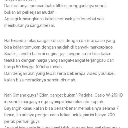
Dan tentunya mencari batre lithium penggantinya sendiri
bukanlah pekerjaan mudah.
Apalagi kemungkinan kalian merusak jam tersebut saat
membukanya sangat besar.
Hal tersebut jelas sangat kontras dengan baterai casio yang
bisa kalian temukan dengan mudah di banyak marketplace.
Saat ini sendiri baterai original jam tangan casio bisa kalian
temukan dengan harga yang sangat-sangat terjangkau dari
harga 50 hingga 100ribu rupiah.
Dan dengan alat yang tepat serta beberapa video youtube,
kalian bisa meraciknya sendiri dirumah.
Nah Gimana guys? Edan banget bukan? Padahal Casio W-219HD
ini sendiri harganya nga nyampe lima ratus ribu rupiah.
Bayangin kalau kalian bisa benar-benar memakainya selama 7
tahun, itu artinya pengeluaran kalian untuk jam ini hanya 200
perak perhari guys.
Apalagi jam casio itu juga kami juluki sebagai jam anti ribet guys.