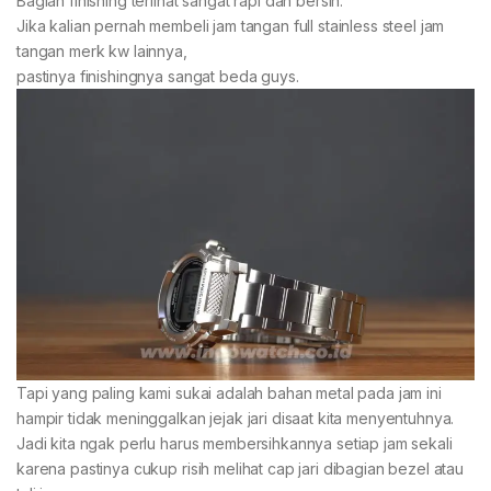
Bagian finishing terlihat sangat rapi dan bersih.
Jika kalian pernah membeli jam tangan full stainless steel jam
tangan merk kw lainnya,
pastinya finishingnya sangat beda guys.
Tapi yang paling kami sukai adalah bahan metal pada jam ini
hampir tidak meninggalkan jejak jari disaat kita menyentuhnya.
Jadi kita ngak perlu harus membersihkannya setiap jam sekali
karena pastinya cukup risih melihat cap jari dibagian bezel atau