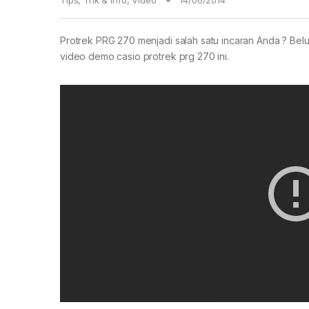
Tips, Trik & Info
,
Video
14/06/2014
Protrek PRG 270 menjadi salah satu incaran Anda ? Belu
video demo casio protrek prg 270 ini.