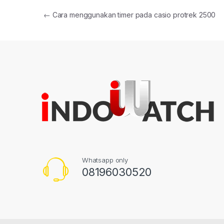
Post navigation
←
Cara menggunakan timer pada casio protrek 2500
Whatsapp only
08196030520