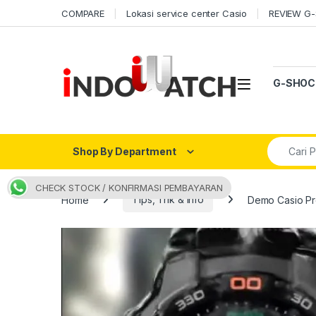
Skip to navigation
Skip to content
COMPARE
Lokasi service center Casio
REVIEW G
Open
G-SHOC
Search fo
Shop By Department
CHECK STOCK / KONFIRMASI PEMBAYARAN
Home
Tips, Trik & Info
Demo Casio Pr