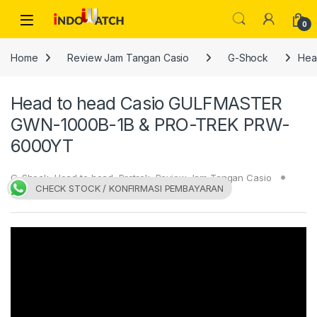
Skip to navigation
Skip to content
Open
0
Home
Review Jam Tangan Casio
G-Shock
Hea
Head to head Casio GULFMASTER
GWN-1000B-1B & PRO-TREK PRW-
6000YT
G-Shock
,
Head to head
,
Protrek
,
Review Jam Tangan Casio
CHECK STOCK / KONFIRMASI PEMBAYARAN
26/06/2015