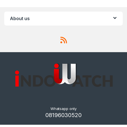
About us
Whatsapp only
08196030520