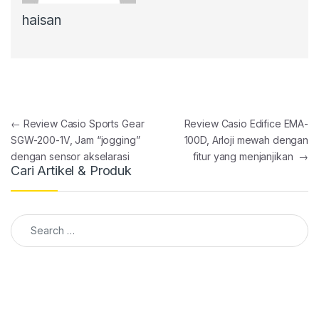
haisan
Post navigation
←
Review Casio Sports Gear
Review Casio Edifice EMA-
SGW-200-1V, Jam “jogging”
100D, Arloji mewah dengan
dengan sensor akselarasi
fitur yang menjanjikan
→
Cari Artikel & Produk
Search for: