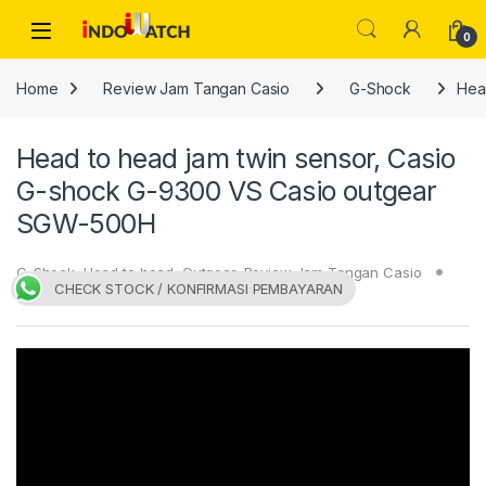
Skip to navigation
Skip to content
Open
0
Home
Review Jam Tangan Casio
G-Shock
Hea
Head to head jam twin sensor, Casio
G-shock G-9300 VS Casio outgear
SGW-500H
G-Shock
,
Head to head
,
Outgear
,
Review Jam Tangan Casio
CHECK STOCK / KONFIRMASI PEMBAYARAN
01/10/2015