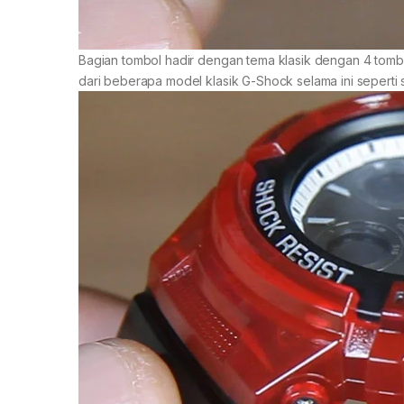
Bagian tombol hadir dengan tema klasik dengan 4 tombo
dari beberapa model klasik G-Shock selama ini sepert