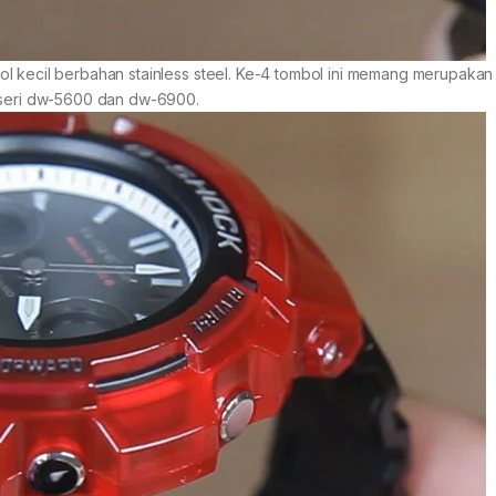
l kecil berbahan stainless steel. Ke-4 tombol ini memang merupakan 
i seri dw-5600 dan dw-6900.