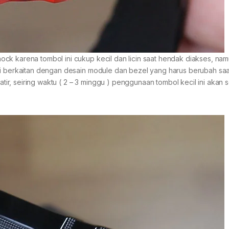
ck karena tombol ini cukup kecil dan licin saat hendak diakses, na
ni berkaitan dengan desain module dan bezel yang harus berubah saa
r, seiring waktu ( 2 – 3 minggu ) penggunaan tombol kecil ini akan 