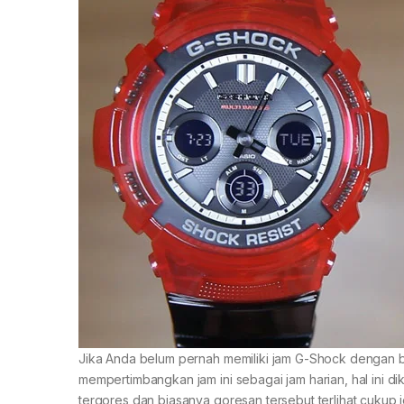
Jika Anda belum pernah memiliki jam G-Shock dengan b
mempertimbangkan jam ini sebagai jam harian, hal ini 
tergores dan biasanya goresan tersebut terlihat cukup