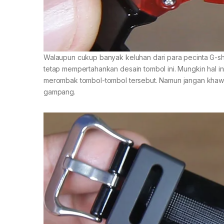
Walaupun cukup banyak keluhan dari para pecinta G-sho
tetap mempertahankan desain tombol ini. Mungkin hal i
merombak tombol-tombol tersebut. Namun jangan khawati
gampang.