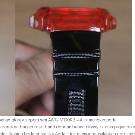
ahan glossy seperti seri AWG-M100RB-4A ini mungkin perlu
dikarenakan bagian resin band dengan bahan glossy ini cukup gampan
 jelas. Namun beda cerita jika Anda tidak mempermasalahkan goresan 