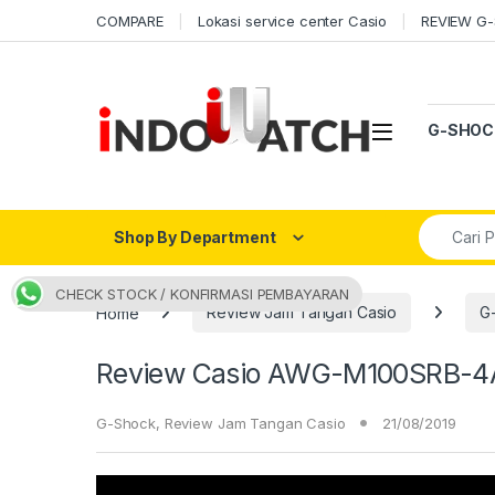
Skip to navigation
Skip to content
COMPARE
Lokasi service center Casio
REVIEW G
Open
G-SHOC
Search fo
Shop By Department
CHECK STOCK / KONFIRMASI PEMBAYARAN
Home
Review Jam Tangan Casio
G
Review Casio AWG-M100SRB-4A, 
G-Shock
,
Review Jam Tangan Casio
21/08/2019