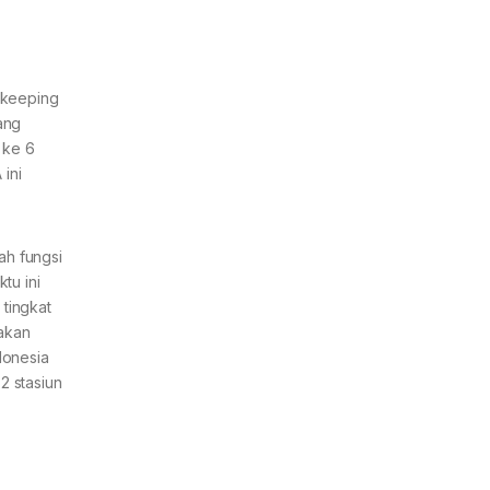
ekeeping
ang
 ke 6
ini
ah fungsi
tu ini
 tingkat
 akan
donesia
2 stasiun