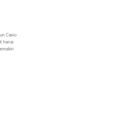
mun Casio
t harus
semakin