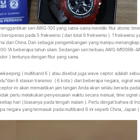
enggantikan seri AWG-100 yang sama-sama memiliki fitur atomic tim
beroperasi pada 5 frekwensi ( dari total 6 frekwensi ). 1 frekwensi y
wensi dari China. Dan sebagai pengembangan yang mampu menangkap
-M100-1A beberapa tahun silam. Sedangan seri terbaru AWG-M100RB-4A 
lor ) tentunya dengan fitur yang sama.
mekeeping ( multiband 6 ) atau disebut juga wave ceptor adalah sebu
”dari 6 stasiun transmisi ( 6 kota ) dari beberapa negara, signal wak
 ceptor ini akan memastikan jam tangan Anda akan selalu berada pada
 tidak perlu melakukan penyesuaian waktu secara manual, time signal
setiap hari ( biasanya pada tengah malam ). Perlu diingat bahwa di In
pa negara yang termasuk pada multiband 6 ini seperti China, Japan ( 