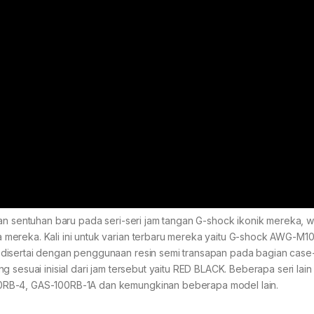
kan sentuhan baru pada seri-seri jam tangan G-shock ikonik mereka, 
 mereka. Kali ini untuk varian terbaru mereka yaitu G-shock AWG-M
disertai dengan penggunaan resin semi transapan pada bagian case-
 sesuai inisial dari jam tersebut yaitu RED BLACK. Beberapa seri lai
0RB-4, GAS-100RB-1A dan kemungkinan beberapa model lain.