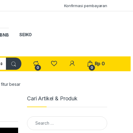
Konfirmasi pembayaran
SEIKO
BNB
My Account
Rp
0
0
0
itur besar
Cari Artikel & Produk
Search for: