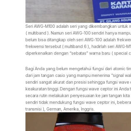
Seri AWG-M100 adalah seri yang dikembangkan untuk m
( multiband ). Namun seri AWG-100 sendiri hanya mampu 
belum bisa ditangkap oleh seri AWG-100 adalah frek
frekwensi tersebut ( multiband 6 ), hadirlah seri AWG
diperkenalkan dengan “sebatas” warna baru ( special co
Bagi Anda yang belum mengetahui fungsi dari atomic ti
dari jam tangan casio yang mampu menerima “signal waktu
sendiri sangat akurat dan presisi sehingga fungsi wave
keakuratan tinggi. Dengan fungsi wave ceptor ini Anda
secara rutin melakukan penyesuaian ke jam tangan kita 
sendiri tidak mendukung fungsi wave ceptor ini, bebera
transmisi ), German, Amerika, Inggris.