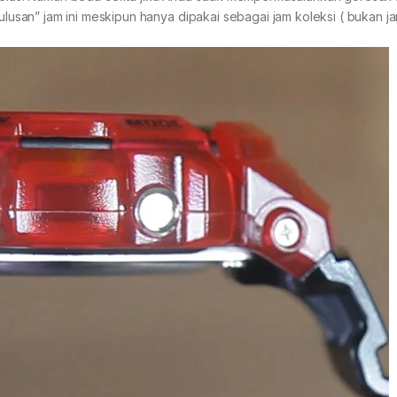
san” jam ini meskipun hanya dipakai sebagai jam koleksi ( bukan ja