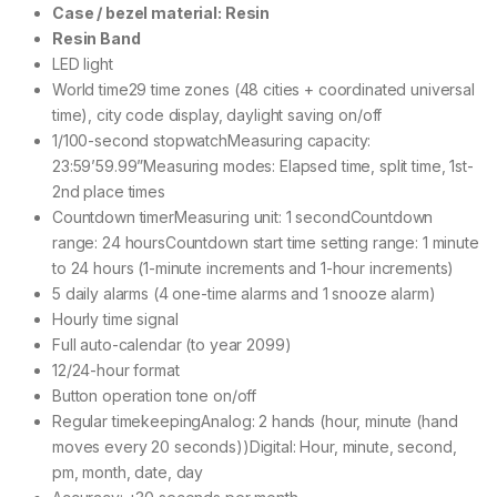
Case / bezel material: Resin
Resin Band
LED light
World time29 time zones (48 cities + coordinated universal
time), city code display, daylight saving on/off
1/100-second stopwatchMeasuring capacity:
23:59’59.99”Measuring modes: Elapsed time, split time, 1st-
2nd place times
Countdown timerMeasuring unit: 1 secondCountdown
range: 24 hoursCountdown start time setting range: 1 minute
to 24 hours (1-minute increments and 1-hour increments)
5 daily alarms (4 one-time alarms and 1 snooze alarm)
Hourly time signal
Full auto-calendar (to year 2099)
12/24-hour format
Button operation tone on/off
Regular timekeepingAnalog: 2 hands (hour, minute (hand
moves every 20 seconds))Digital: Hour, minute, second,
pm, month, date, day