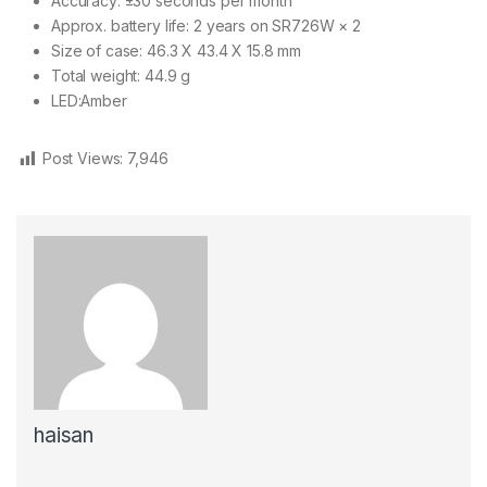
Accuracy: ±30 seconds per month
Approx. battery life: 2 years on SR726W × 2
Size of case: 46.3 X 43.4 X 15.8 mm
Total weight: 44.9 g
LED:Amber
Post Views:
7,946
haisan