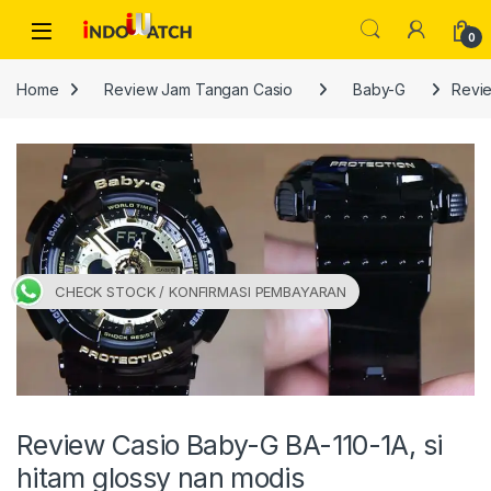
Skip to navigation
Skip to content
Open
0
Home
Review Jam Tangan Casio
Baby-G
Revie
CHECK STOCK / KONFIRMASI PEMBAYARAN
Review Casio Baby-G BA-110-1A, si
hitam glossy nan modis