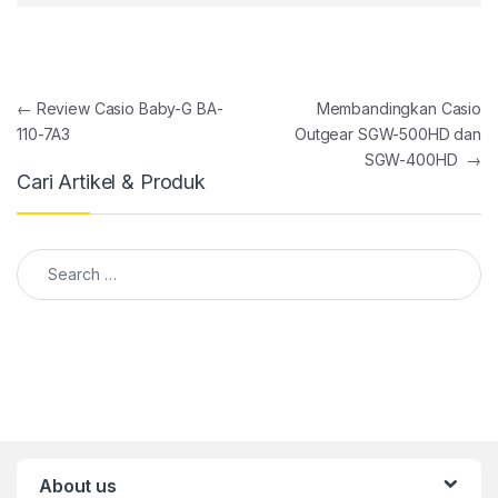
Post navigation
←
Review Casio Baby-G BA-
Membandingkan Casio
110-7A3
Outgear SGW-500HD dan
SGW-400HD
→
Cari Artikel & Produk
Search for:
About us