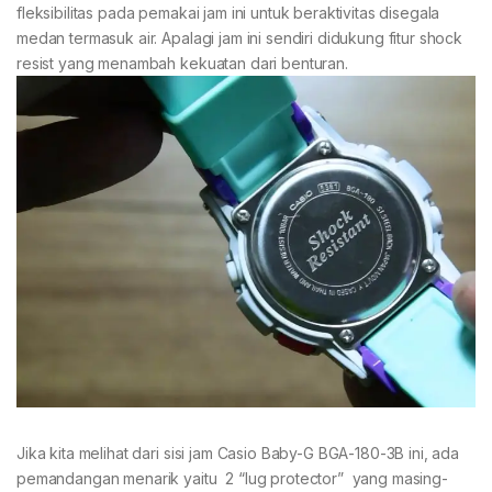
fleksibilitas pada pemakai jam ini untuk beraktivitas disegala
medan termasuk air. Apalagi jam ini sendiri didukung fitur shock
resist yang menambah kekuatan dari benturan.
Jika kita melihat dari sisi jam Casio Baby-G BGA-180-3B ini, ada
pemandangan menarik yaitu 2 “lug protector” yang masing-