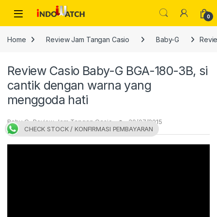
Skip to navigation
Skip to content
Open
0
Home
Review Jam Tangan Casio
Baby-G
Revie
Review Casio Baby-G BGA-180-3B, si
cantik dengan warna yang
menggoda hati
Baby-G
,
Review Jam Tangan Casio
30/07/2015
CHECK STOCK / KONFIRMASI PEMBAYARAN