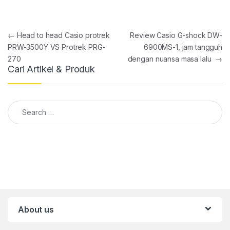
Post navigation
←
Head to head Casio protrek
Review Casio G-shock DW-
PRW-3500Y VS Protrek PRG-
6900MS-1, jam tangguh
270
dengan nuansa masa lalu
→
Cari Artikel & Produk
Search for:
About us