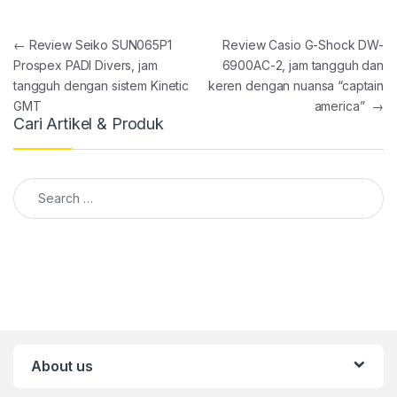
Post navigation
←
Review Seiko SUN065P1
Review Casio G-Shock DW-
Prospex PADI Divers, jam
6900AC-2, jam tangguh dan
tangguh dengan sistem Kinetic
keren dengan nuansa “captain
GMT
america”
→
Cari Artikel & Produk
Search for:
About us