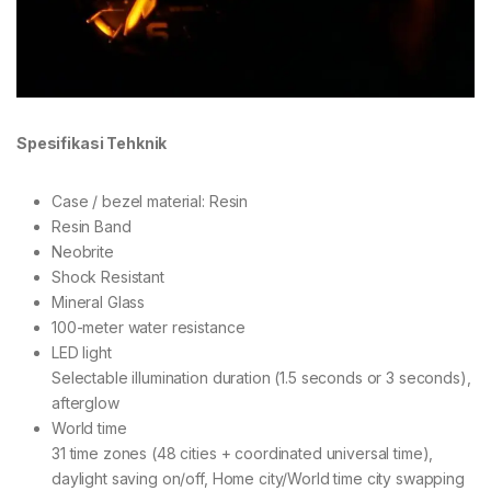
Spesifikasi Tehknik
Case / bezel material: Resin
Resin Band
Neobrite
Shock Resistant
Mineral Glass
100-meter water resistance
LED light
Selectable illumination duration (1.5 seconds or 3 seconds),
afterglow
World time
31 time zones (48 cities + coordinated universal time),
daylight saving on/off, Home city/World time city swapping