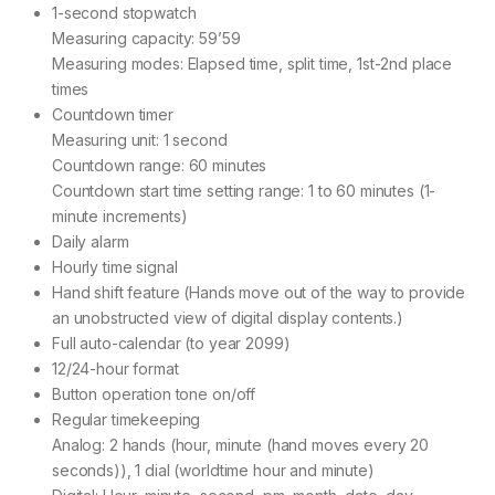
1-second stopwatch
Measuring capacity: 59’59
Measuring modes: Elapsed time, split time, 1st-2nd place
times
Countdown timer
Measuring unit: 1 second
Countdown range: 60 minutes
Countdown start time setting range: 1 to 60 minutes (1-
minute increments)
Daily alarm
Hourly time signal
Hand shift feature (Hands move out of the way to provide
an unobstructed view of digital display contents.)
Full auto-calendar (to year 2099)
12/24-hour format
Button operation tone on/off
Regular timekeeping
Analog: 2 hands (hour, minute (hand moves every 20
seconds)), 1 dial (worldtime hour and minute)