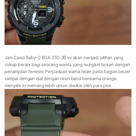
Jam Casio Baby-G BGA-230-3B ini akan menjadi pilihan yang
cukup berani bagi seorang wanita yang mungkin bosan dengan
penampilan feminim. Perpaduan warna hitam pada bagian bezel
sampai dengan dial dengan resin band berwarna orange
menyala ini memang lebih umum disukai oleh para pria.