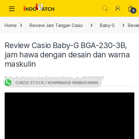
Skip to navigation
Skip to content
Open
0
Home
Review Jam Tangan Casio
Baby-G
Revie
Review Casio Baby-G BGA-230-3B,
jam hawa dengan desain dan warna
maskulin
Baby-G
,
Review Jam Tangan Casio
09/02/2017
CHECK STOCK / KONFIRMASI PEMBAYARAN