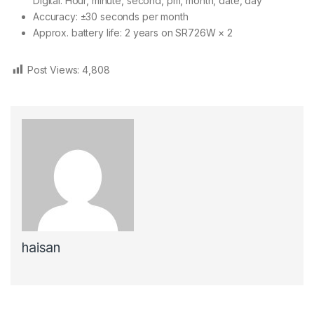
Digital: Hour, minute, second, pm, month, date, day
Accuracy: ±30 seconds per month
Approx. battery life: 2 years on SR726W × 2
Post Views:
4,808
haisan