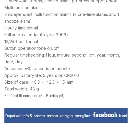
Others: Auto-repeat, time up alarm, progress beeper on/off
Multi function alarms
3 independent multi function alarms (2 one-time alarms and 1
snooze alarm)
Hourly time signal
Full auto-calendar (to year 2099)
12/24-hour format
Button operation tone on/off
Regular timekeeping: Hour, minute, second, pm, year, month,
date, day
Accuracy: ±30 seconds per month
Approx. battery life: 5 years on CR2016
Size of case: 46.3 × 42.3 × 15 mm
Total weight: 48 g
EL:Dual Illuminator (EL Backlight)