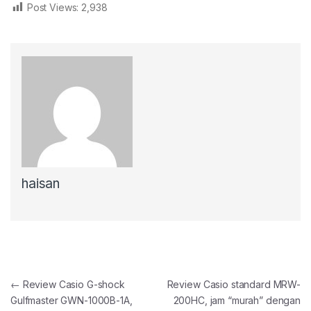
Post Views:
2,938
haisan
Post navigation
←
Review Casio G-shock
Review Casio standard MRW-
Gulfmaster GWN-1000B-1A,
200HC, jam “murah” dengan