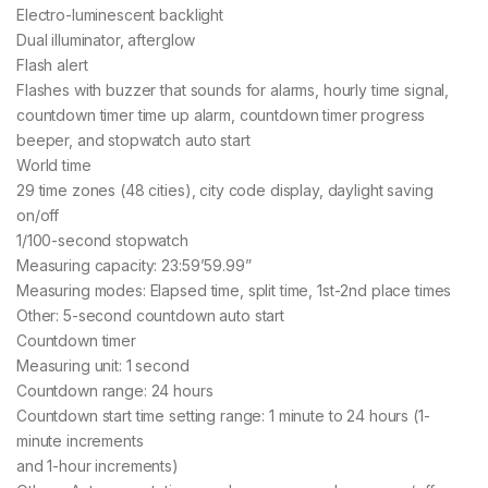
Electro-luminescent backlight
Dual illuminator, afterglow
Flash alert
Flashes with buzzer that sounds for alarms, hourly time signal,
countdown timer time up alarm, countdown timer progress
beeper, and stopwatch auto start
World time
29 time zones (48 cities), city code display, daylight saving
on/off
1/100-second stopwatch
Measuring capacity: 23:59’59.99”
Measuring modes: Elapsed time, split time, 1st-2nd place times
Other: 5-second countdown auto start
Countdown timer
Measuring unit: 1 second
Countdown range: 24 hours
Countdown start time setting range: 1 minute to 24 hours (1-
minute increments
and 1-hour increments)