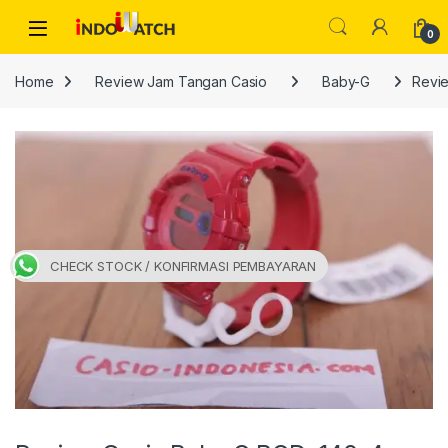
Skip to navigation
Skip to content
Open
0
Home
Review Jam Tangan Casio
Baby-G
Revi
CHECK STOCK / KONFIRMASI PEMBAYARAN