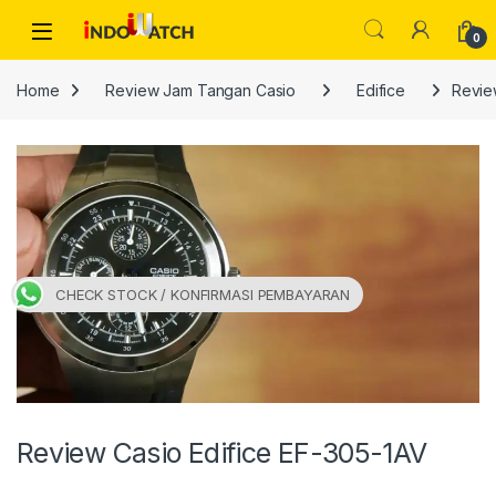
Skip to navigation
Skip to content
Open
0
Home
Review Jam Tangan Casio
Edifice
Revie
CHECK STOCK / KONFIRMASI PEMBAYARAN
Review Casio Edifice EF-305-1AV