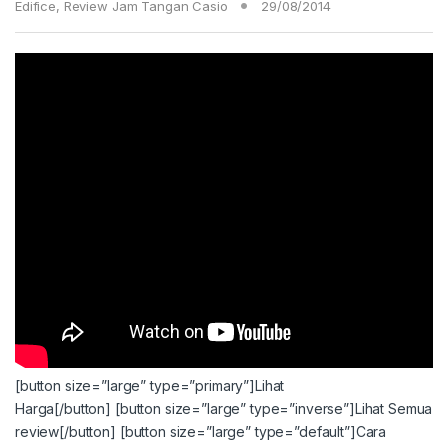
Edifice
,
Review Jam Tangan Casio
29/08/2014
[button size=”large” type=”primary”]Lihat
Harga[/button]
[button size=”large” type=”inverse”]Lihat Semua
review[/button]
[button size=”large” type=”default”]Cara