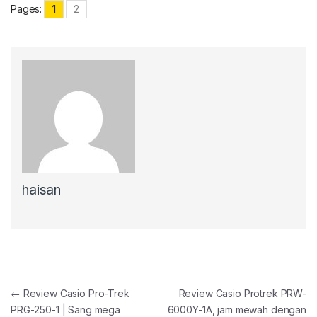
Pages:
1
2
haisan
Post navigation
←
Review Casio Pro-Trek
Review Casio Protrek PRW-
PRG-250-1 | Sang mega
6000Y-1A, jam mewah dengan