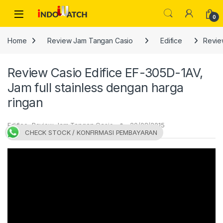
Skip to navigation
Skip to content
Open
0
Home
Review Jam Tangan Casio
Edifice
Review
Review Casio Edifice EF-305D-1AV,
Jam full stainless dengan harga
ringan
Edifice
,
Review Jam Tangan Casio
20/08/2015
CHECK STOCK / KONFIRMASI PEMBAYARAN