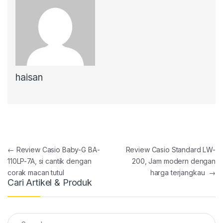
haisan
Post navigation
←
Review Casio Baby-G BA-
Review Casio Standard LW-
110LP-7A, si cantik dengan
200, Jam modern dengan
corak macan tutul
harga terjangkau
→
Cari Artikel & Produk
Search for: