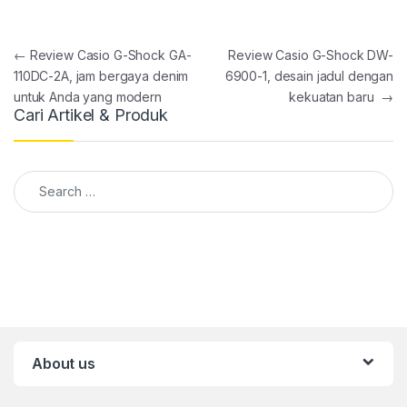
Post navigation
←
Review Casio G-Shock GA-
Review Casio G-Shock DW-
110DC-2A, jam bergaya denim
6900-1, desain jadul dengan
untuk Anda yang modern
kekuatan baru
→
Cari Artikel & Produk
Search for:
About us