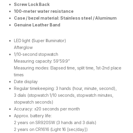
Screw Lock Back
100-meter water resistance
Case / bezel material: Stainless steel / Aluminum
Genuine Leather Band
LED light (Super Illuminator)
Afterglow
1/10-second stopwatch
Measuring capacity: 59’59.9”
Measuring modes: Elapsed time, split time, 1st-2nd place
times
Date display
Regular timekeeping: 3 hands (hour, minute, second),
3 dials (stopwatch 1/10 seconds, stopwatch minutes,
stopwatch seconds)
Accuracy: ±20 seconds per month
Approx. battery life:
2 years on SR920SW (3 hands and 3 dials)
2 years on CR1616 (Light 16 [sec/day])