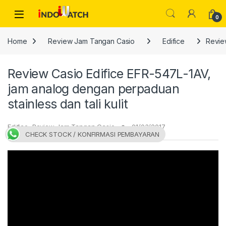
Skip to navigation
Skip to content
Open
0
Home
Review Jam Tangan Casio
Edifice
Review
Review Casio Edifice EFR-547L-1AV,
jam analog dengan perpaduan
stainless dan tali kulit
Edifice
,
Review Jam Tangan Casio
01/03/2017
CHECK STOCK / KONFIRMASI PEMBAYARAN