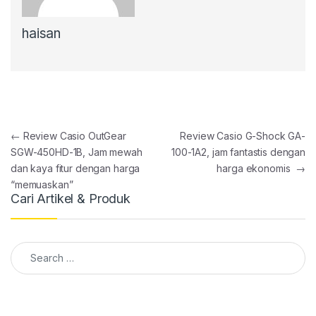
haisan
Post navigation
←
Review Casio OutGear
Review Casio G-Shock GA-
SGW-450HD-1B, Jam mewah
100-1A2, jam fantastis dengan
dan kaya fitur dengan harga
harga ekonomis
→
“memuaskan”
Cari Artikel & Produk
Search for: