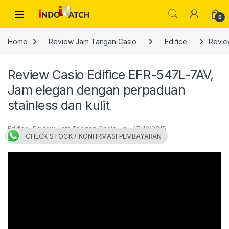
Skip to navigation
Skip to content
Open
0
Home
Review Jam Tangan Casio
Edifice
Revie
Review Casio Edifice EFR-547L-7AV,
Jam elegan dengan perpaduan
stainless dan kulit
Edifice
,
Review Jam Tangan Casio
17/10/2015
CHECK STOCK / KONFIRMASI PEMBAYARAN