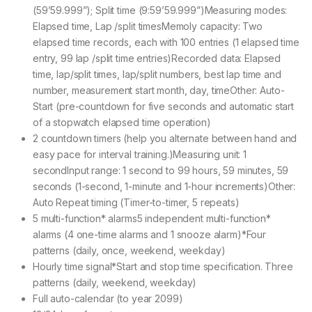
(59’59.999”); Split time (9:59’59.999”)Measuring modes:
Elapsed time, Lap /split timesMemoly capacity: Two
elapsed time records, each with 100 entries (1 elapsed time
entry, 99 lap /split time entries)Recorded data: Elapsed
time, lap/split times, lap/split numbers, best lap time and
number, measurement start month, day, timeOther: Auto-
Start (pre-countdown for five seconds and automatic start
of a stopwatch elapsed time operation)
2 countdown timers (help you alternate between hand and
easy pace for interval training.)Measuring unit: 1
secondInput range: 1 second to 99 hours, 59 minutes, 59
seconds (1-second, 1-minute and 1-hour increments)Other:
Auto Repeat timing (Timer-to-timer, 5 repeats)
5 multi-function* alarms5 independent multi-function*
alarms (4 one-time alarms and 1 snooze alarm)*Four
patterns (daily, once, weekend, weekday)
Hourly time signal*Start and stop time specification. Three
patterns (daily, weekend, weekday)
Full auto-calendar (to year 2099)