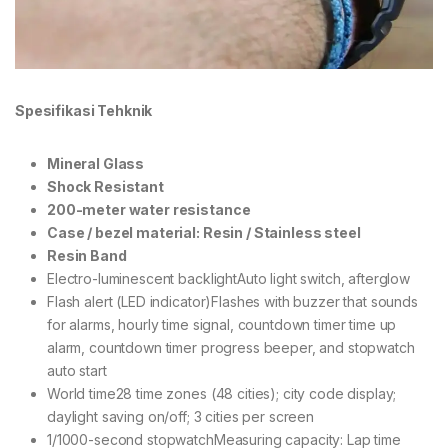
Spesifikasi Tehknik
Mineral Glass
Shock Resistant
200-meter water resistance
Case / bezel material: Resin / Stainless steel
Resin Band
Electro-luminescent backlightAuto light switch, afterglow
Flash alert (LED indicator)Flashes with buzzer that sounds
for alarms, hourly time signal, countdown timer time up
alarm, countdown timer progress beeper, and stopwatch
auto start
World time28 time zones (48 cities); city code display;
daylight saving on/off; 3 cities per screen
1/1000-second stopwatchMeasuring capacity: Lap time