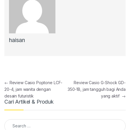
haisan
Post navigation
←
Review Casio Poptone LCF-
Review Casio G-Shock GD-
20-4, jam wanita dengan
350-1B, jam tangguh bagi Anda
desain futuristik
yang aktif
→
Cari Artikel & Produk
Search for: