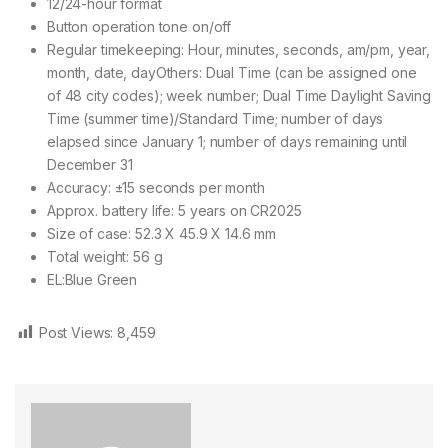
12/24-hour format
Button operation tone on/off
Regular timekeeping: Hour, minutes, seconds, am/pm, year,
month, date, dayOthers: Dual Time (can be assigned one
of 48 city codes); week number; Dual Time Daylight Saving
Time (summer time)/Standard Time; number of days
elapsed since January 1; number of days remaining until
December 31
Accuracy: ±15 seconds per month
Approx. battery life: 5 years on CR2025
Size of case: 52.3 X 45.9 X 14.6 mm
Total weight: 56 g
EL:Blue Green
Post Views:
8,459