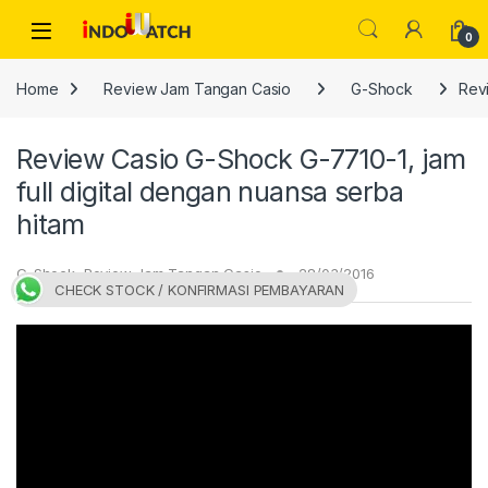
Skip to navigation
Skip to content
Open
0
Home
Review Jam Tangan Casio
G-Shock
Revi
Review Casio G-Shock G-7710-1, jam
full digital dengan nuansa serba
hitam
G-Shock
,
Review Jam Tangan Casio
28/03/2016
CHECK STOCK / KONFIRMASI PEMBAYARAN