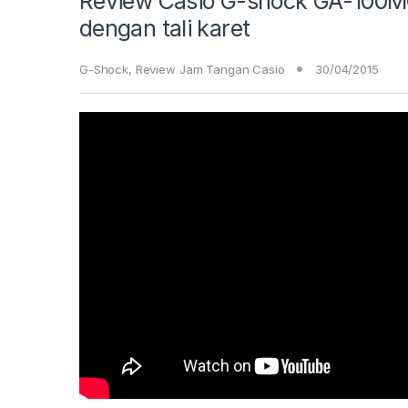
Review Casio G-shock GA-100M
dengan tali karet
G-Shock
,
Review Jam Tangan Casio
30/04/2015