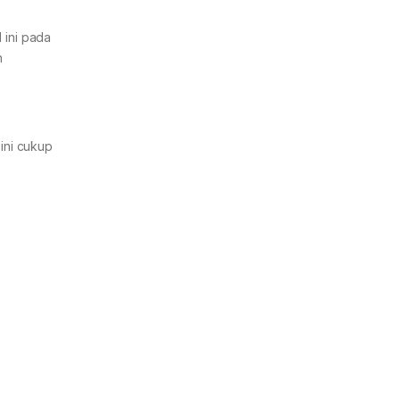
 ini pada
n
 ini cukup