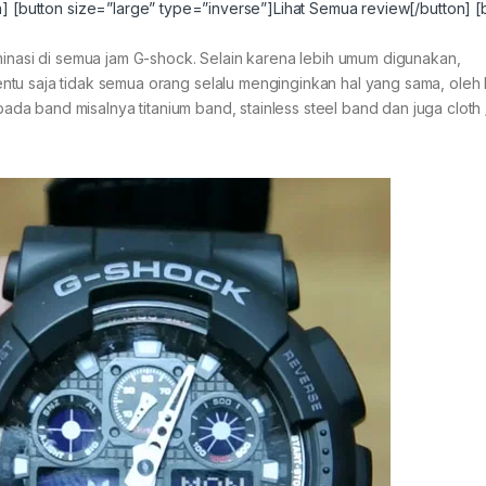
n]
[button size=”large” type=”inverse”]Lihat Semua review[/button]
[
minasi di semua jam G-shock. Selain karena lebih umum digunakan,
ntu saja tidak semua orang selalu menginginkan hal yang sama, oleh
 pada band misalnya titanium band, stainless steel band dan juga cloth 