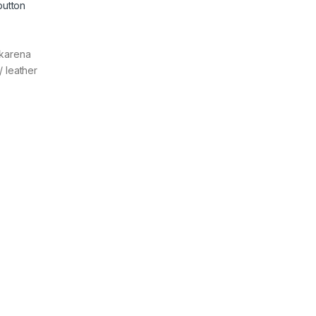
button
 karena
/ leather