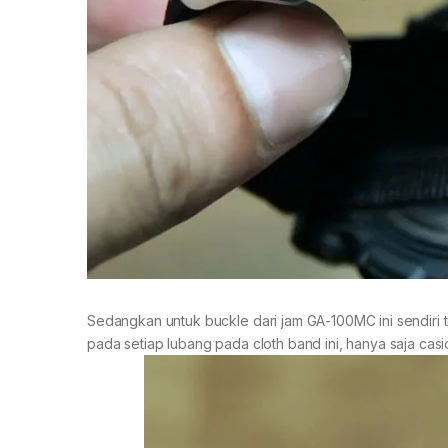
Sedangkan untuk buckle dari jam GA-100MC ini sendir
pada setiap lubang pada cloth band ini, hanya saja cas