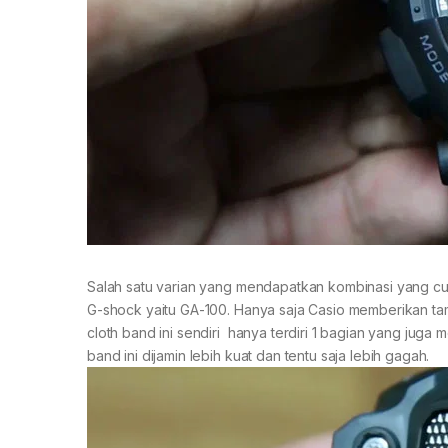
Salah satu varian yang mendapatkan kombinasi yang cuku
G-shock yaitu GA-100. Hanya saja Casio memberikan t
cloth band ini sendiri hanya terdiri 1 bagian yang juga
band ini dijamin lebih kuat dan tentu saja lebih gagah.