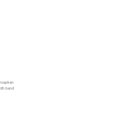
ancapkan
loth band