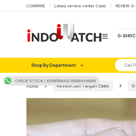
Skip to navigation
Skip to content
COMPARE
Lokasi service center Casio
REVIEW G
Open
G-SHOC
Search fo
Shop By Department
CHECK STOCK / KONFIRMASI PEMBAYARAN
Home
Review Jam Tangan Casio
G