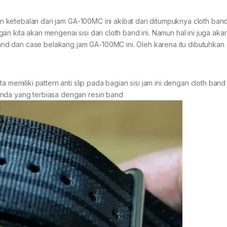
han ketebalan dari jam GA-100MC ini akibat dari ditumpuknya cloth band
n kita akan mengenai sisi dari cloth band ini. Namun hal ini juga aka
d dan case belakang jam GA-100MC ini. Oleh karena itu dibutuhkan
a memiliki pattern anti slip pada bagian sisi jam ini dengan cloth band
Anda yang terbiasa dengan resin band