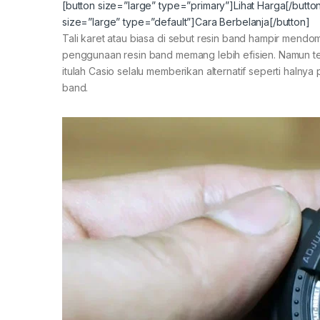
[button size=”large” type=”primary”]Lihat Harga[/butto
size=”large” type=”default”]Cara Berbelanja[/button]
Tali karet atau biasa di sebut resin band hampir mendo
penggunaan resin band memang lebih efisien. Namun te
itulah Casio selalu memberikan alternatif seperti halnya
band.