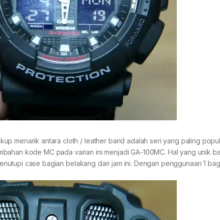
p menarik antara cloth / leather band adalah seri yang paling popul
ambahan kode MC pada varian ini menjadi GA-100MC. Hal yang unik 
 menutupi case bagian belakang dari jam ini. Dengan penggunaan 1 bag