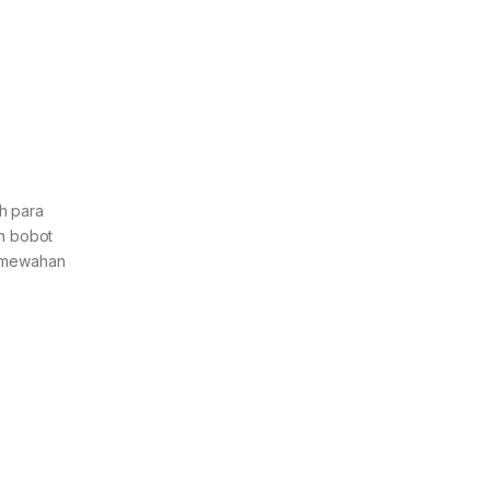
eh para
an bobot
 kemewahan