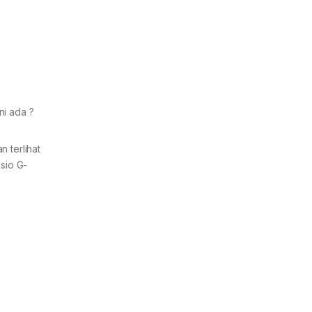
ni ada ?
 terlihat
sio G-