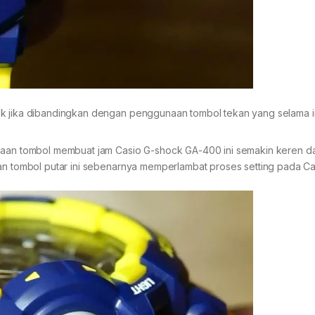
ik jika dibandingkan dengan penggunaan tombol tekan yang selama i
naan tombol membuat jam Casio G-shock GA-400 ini semakin keren dan
aan tombol putar ini sebenarnya memperlambat proses setting pada Ca