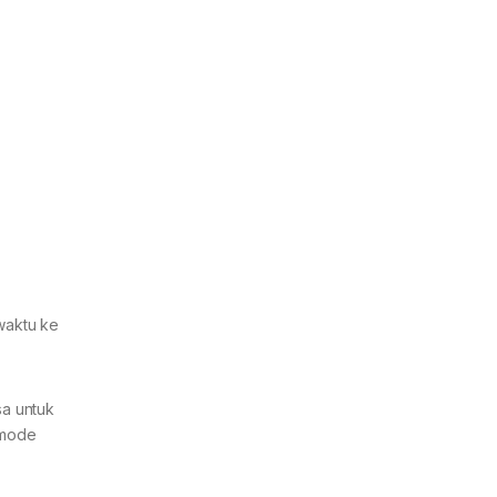
waktu ke
sa untuk
 mode