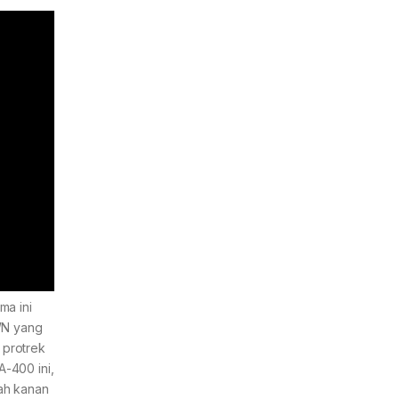
ma ini
WN yang
 protrek
-400 ini,
ah kanan