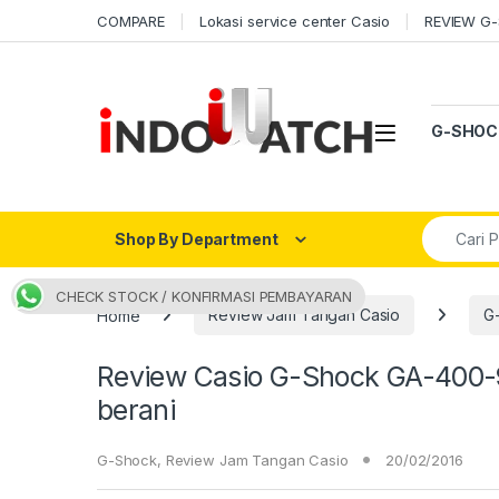
Skip to navigation
Skip to content
COMPARE
Lokasi service center Casio
REVIEW G
Open
G-SHOC
Search fo
Shop By Department
CHECK STOCK / KONFIRMASI PEMBAYARAN
Home
Review Jam Tangan Casio
G
Review Casio G-Shock GA-400-
berani
G-Shock
,
Review Jam Tangan Casio
20/02/2016