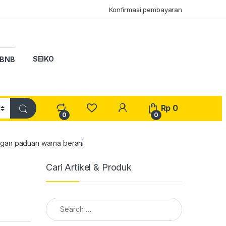
Konfirmasi pembayaran
SEIKO
BNB
My Account
Rp
0
0
0
gan paduan warna berani
Cari Artikel & Produk
Search for: