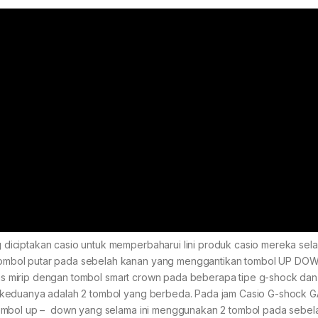
iciptakan casio untuk memperbaharui lini produk casio mereka sela
ombol putar pada sebelah kanan yang menggantikan tombol UP DO
ilas mirip dengan tombol smart crown pada beberapa tipe g-shock dan
 keduanya adalah 2 tombol yang berbeda. Pada jam Casio G-shock GA
tombol up – down yang selama ini menggunakan 2 tombol pada sebel