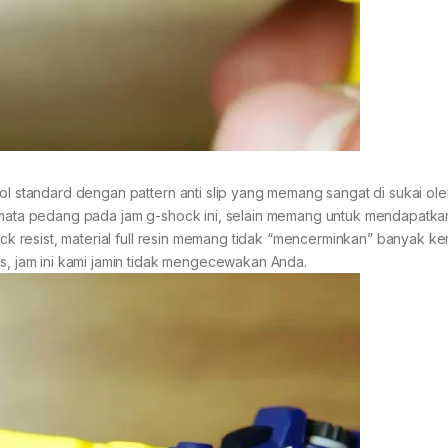
bol standard dengan pattern anti slip yang memang sangat di sukai ol
i mata pedang pada jam g-shock ini, selain memang untuk mendapatk
shock resist, material full resin memang tidak “mencerminkan” banyak
us, jam ini kami jamin tidak mengecewakan Anda.