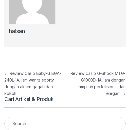
haisan
Post navigation
←
Review Casio Baby-G BGA-
Review Casio G-Shock MTG-
240L-1A, jam wanita sporty
G1000D-1A, jam dengan
dengan aksen gagah dan
tampilan perfeksionis dan
kokoh
elegan
→
Cari Artikel & Produk
Search for: