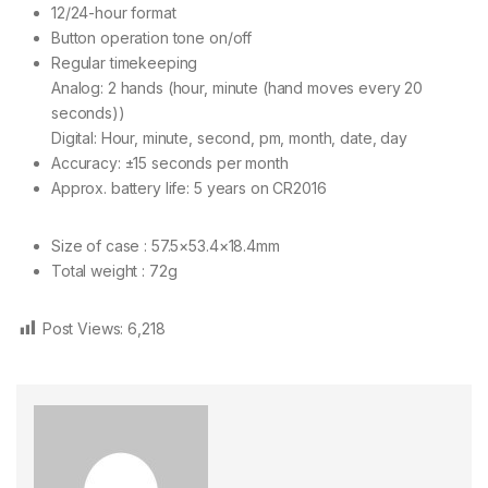
12/24-hour format
Button operation tone on/off
Regular timekeeping
Analog: 2 hands (hour, minute (hand moves every 20
seconds))
Digital: Hour, minute, second, pm, month, date, day
Accuracy: ±15 seconds per month
Approx. battery life: 5 years on CR2016
Size of case : 57.5×53.4×18.4mm
Total weight : 72g
Post Views:
6,218