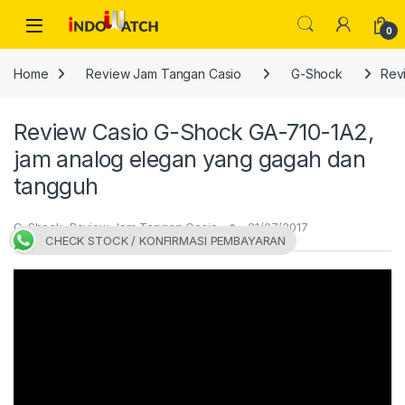
Skip to navigation
Skip to content
Open
0
Home
Review Jam Tangan Casio
G-Shock
Rev
Review Casio G-Shock GA-710-1A2,
jam analog elegan yang gagah dan
tangguh
G-Shock
,
Review Jam Tangan Casio
21/07/2017
CHECK STOCK / KONFIRMASI PEMBAYARAN