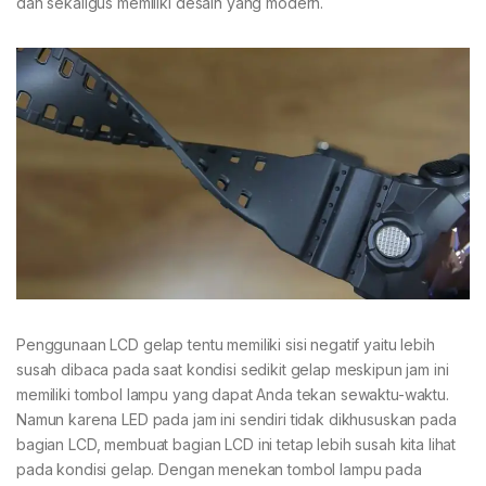
dan sekaligus memiliki desain yang modern.
Penggunaan LCD gelap tentu memiliki sisi negatif yaitu lebih
susah dibaca pada saat kondisi sedikit gelap meskipun jam ini
memiliki tombol lampu yang dapat Anda tekan sewaktu-waktu.
Namun karena LED pada jam ini sendiri tidak dikhususkan pada
bagian LCD, membuat bagian LCD ini tetap lebih susah kita lihat
pada kondisi gelap. Dengan menekan tombol lampu pada