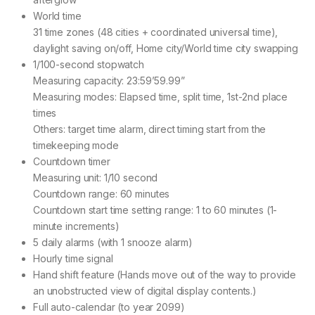
World time
31 time zones (48 cities + coordinated universal time),
daylight saving on/off, Home city/World time city swapping
1/100-second stopwatch
Measuring capacity: 23:59’59.99”
Measuring modes: Elapsed time, split time, 1st-2nd place
times
Others: target time alarm, direct timing start from the
timekeeping mode
Countdown timer
Measuring unit: 1/10 second
Countdown range: 60 minutes
Countdown start time setting range: 1 to 60 minutes (1-
minute increments)
5 daily alarms (with 1 snooze alarm)
Hourly time signal
Hand shift feature (Hands move out of the way to provide
an unobstructed view of digital display contents.)
Full auto-calendar (to year 2099)