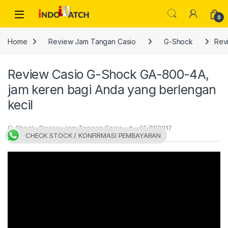
Skip to navigation
Skip to content
Open
0
Home
Review Jam Tangan Casio
G-Shock
Rev
Review Casio G-Shock GA-800-4A,
jam keren bagi Anda yang berlengan
kecil
G-Shock
,
Review Jam Tangan Casio
05/11/2017
CHECK STOCK / KONFIRMASI PEMBAYARAN