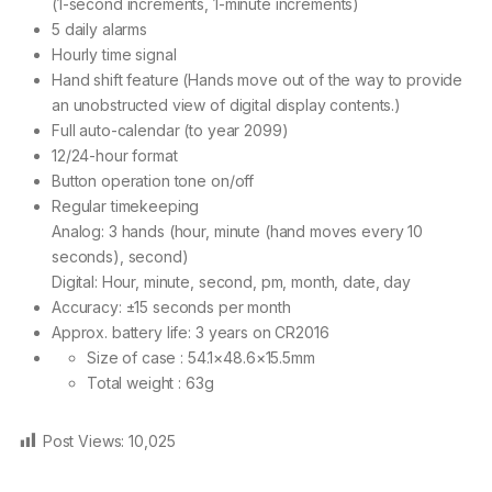
(1-second increments, 1-minute increments)
5 daily alarms
Hourly time signal
Hand shift feature (Hands move out of the way to provide
an unobstructed view of digital display contents.)
Full auto-calendar (to year 2099)
12/24-hour format
Button operation tone on/off
Regular timekeeping
Analog: 3 hands (hour, minute (hand moves every 10
seconds), second)
Digital: Hour, minute, second, pm, month, date, day
Accuracy: ±15 seconds per month
Approx. battery life: 3 years on CR2016
Size of case : 54.1×48.6×15.5mm
Total weight : 63g
Post Views:
10,025