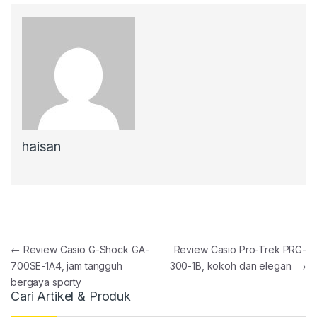
haisan
Post navigation
←
Review Casio G-Shock GA-
Review Casio Pro-Trek PRG-
700SE-1A4, jam tangguh
300-1B, kokoh dan elegan
→
bergaya sporty
Cari Artikel & Produk