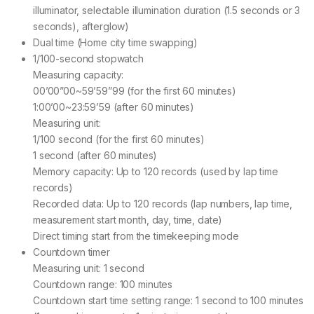
illuminator, selectable illumination duration (1.5 seconds or 3
seconds), afterglow)
Dual time (Home city time swapping)
1/100-second stopwatch
Measuring capacity:
00’00”00~59’59”99 (for the first 60 minutes)
1:00’00~23:59’59 (after 60 minutes)
Measuring unit:
1/100 second (for the first 60 minutes)
1 second (after 60 minutes)
Memory capacity: Up to 120 records (used by lap time
records)
Recorded data: Up to 120 records (lap numbers, lap time,
measurement start month, day, time, date)
Direct timing start from the timekeeping mode
Countdown timer
Measuring unit: 1 second
Countdown range: 100 minutes
Countdown start time setting range: 1 second to 100 minutes