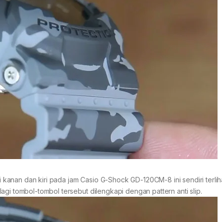
anan dan kiri pada jam Casio G-Shock GD-120CM-8 ini sendiri terlih
agi tombol-tombol tersebut dilengkapi dengan pattern anti slip.