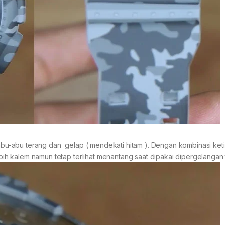
a abu-abu terang dan gelap ( mendekati hitam ). Dengan kombinasi ket
lebih kalem namun tetap terlihat menantang saat dipakai dipergelangan