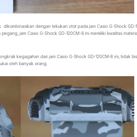
ntuk dikombinasikan dengan lekukan otot pada jam Casio G-Shock GD
kita pegang, jam Casio G-Shock GD-120CM-8 ini memiliki kwalitas materi
dongkrak kegagahan dari jam Casio G-Shock GD-120CM-8 ini, tidak bi
isukai oleh banyak orang.