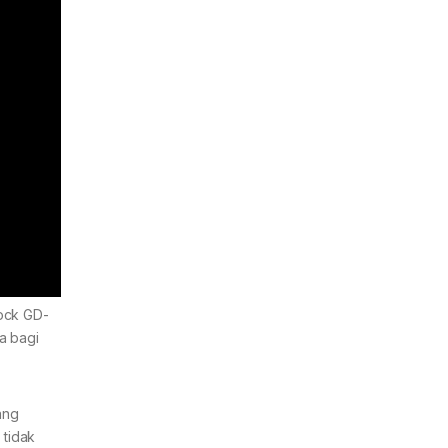
ock GD-
a bagi
ang
 tidak