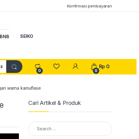
Konfirmasi pembayaran
SEIKO
BNB
My Account
Rp
0
0
0
gan warna kamuflase
Cari Artikel & Produk
e
Search for: