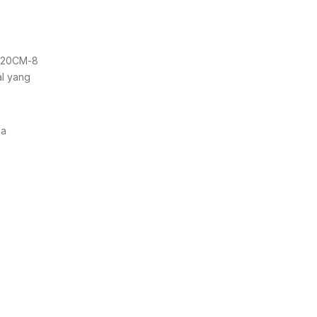
-120CM-8
al yang
sa