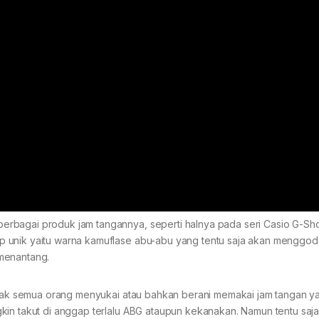
erbagai produk jam tangannya, seperti halnya pada seri Casio G-Sh
p unik yaitu warna kamuflase abu-abu yang tentu saja akan menggod
menantang.
tidak semua orang menyukai atau bahkan berani memakai jam tangan y
kin takut di anggap terlalu ABG ataupun kekanakan. Namun tentu saja