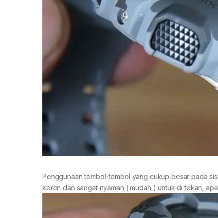
Penggunaan tombol-tombol yang cukup besar pada sisi k
keren dan sangat nyaman ( mudah ) untuk di tekan, apal