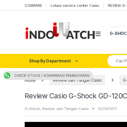
Skip to navigation
Skip to content
COMPARE
Lokasi service center Casio
REVIEW G
Open
G-SHOC
Search fo
Shop By Department
CHECK STOCK / KONFIRMASI PEMBAYARAN
Home
Review Jam Tangan Casio
G
Review Casio G-Shock GD-120C
G-Shock
,
Review Jam Tangan Casio
02/10/2017