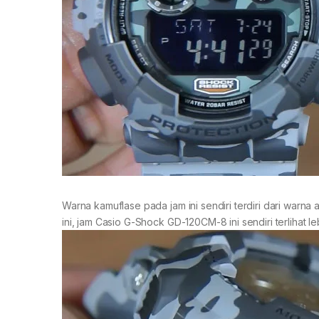
Warna kamuflase pada jam ini sendiri terdiri dari warn
ini, jam Casio G-Shock GD-120CM-8 ini sendiri terlihat 