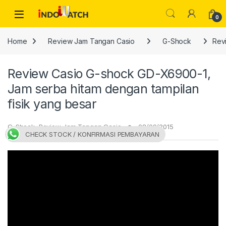
Skip to navigation
Skip to content
Open
0
Home
Review Jam Tangan Casio
G-Shock
Rev
Review Casio G-shock GD-X6900-1,
Jam serba hitam dengan tampilan
fisik yang besar
G-Shock
,
Review Jam Tangan Casio
08/09/2015
CHECK STOCK / KONFIRMASI PEMBAYARAN