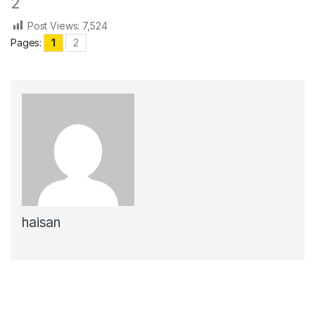
2
Post Views:
7,524
Pages:
1
2
haisan