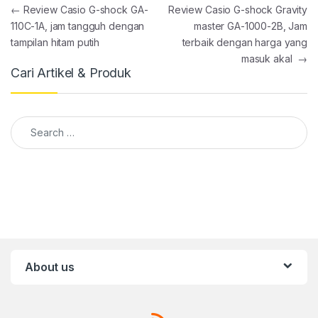
Post navigation
←
Review Casio G-shock GA-
Review Casio G-shock Gravity
110C-1A, jam tangguh dengan
master GA-1000-2B, Jam
tampilan hitam putih
terbaik dengan harga yang
masuk akal
→
Cari Artikel & Produk
Search for:
About us