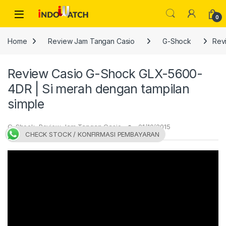
Skip to navigation
Skip to content
Open
0
Home
Review Jam Tangan Casio
G-Shock
Rev
Review Casio G-Shock GLX-5600-
4DR | Si merah dengan tampilan
simple
G-Shock
,
Review Jam Tangan Casio
01/10/2015
CHECK STOCK / KONFIRMASI PEMBAYARAN