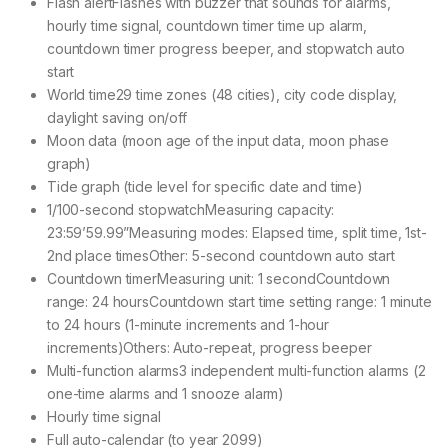
Flash alertFlashes with buzzer that sounds for alarms,
hourly time signal, countdown timer time up alarm,
countdown timer progress beeper, and stopwatch auto
start
World time29 time zones (48 cities), city code display,
daylight saving on/off
Moon data (moon age of the input data, moon phase
graph)
Tide graph (tide level for specific date and time)
1/100-second stopwatchMeasuring capacity:
23:59’59.99”Measuring modes: Elapsed time, split time, 1st-
2nd place timesOther: 5-second countdown auto start
Countdown timerMeasuring unit: 1 secondCountdown
range: 24 hoursCountdown start time setting range: 1 minute
to 24 hours (1-minute increments and 1-hour
increments)Others: Auto-repeat, progress beeper
Multi-function alarms3 independent multi-function alarms (2
one-time alarms and 1 snooze alarm)
Hourly time signal
Full auto-calendar (to year 2099)