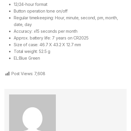
12/24-hour format
Button operation tone on/off
Regular timekeeping: Hour, minute, second, pm, month,
date, day
Accuracy: ±15 seconds per month
Approx. battery life: 7 years on CR2025
Size of case: 46.7 X 43.2 X 12.7 mm
Total weight: 52.5 g
EL:Blue Green
Post Views:
7,608