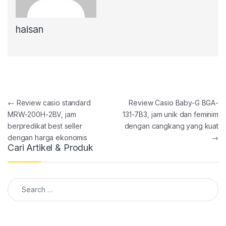
haisan
Post navigation
←
Review casio standard
Review Casio Baby-G BGA-
MRW-200H-2BV, jam
131-7B3, jam unik dan feminim
berpredikat best seller
dengan cangkang yang kuat
dengan harga ekonomis
→
Cari Artikel & Produk
Search for: