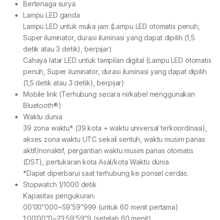
Bertenaga surya
Lampu LED ganda
Lampu LED untuk muka jam (Lampu LED otomatis penuh,
Super iluminator, durasi iluminasi yang dapat dipilih (1,5
detik atau 3 detik), berpijar)
Cahaya latar LED untuk tampilan digital (Lampu LED otomatis
penuh, Super iluminator, durasi iluminasi yang dapat dipilih
(1,5 detik atau 3 detik), berpijar)
Mobile link (Terhubung secara nirkabel menggunakan
Bluetooth®)
Waktu dunia
39 zona waktu* (39 kota + waktu universal terkoordinasi),
akses zona waktu UTC sekali sentuh, waktu musim panas
aktif/nonaktif, pergantian waktu musim panas otomatis
(DST), pertukaran kota Asal/kota Waktu dunia
*Dapat diperbarui saat terhubung ke ponsel cerdas.
Stopwatch 1/1000 detik
Kapasitas pengukuran:
00’00″000~59’59″999 (untuk 60 menit pertama)
1:00’00”0~23:59’59”9 (setelah 60 menit)