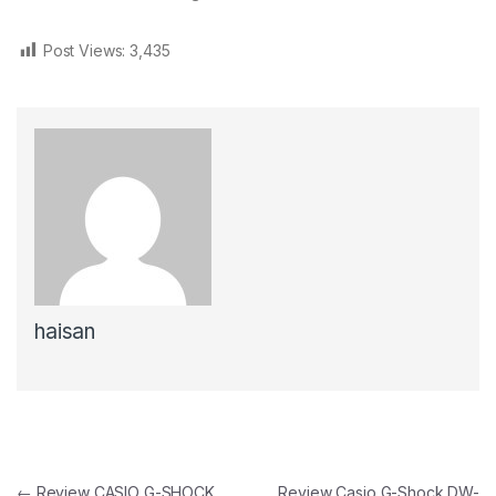
Post Views:
3,435
haisan
Post navigation
←
Review CASIO G-SHOCK
Review Casio G-Shock DW-