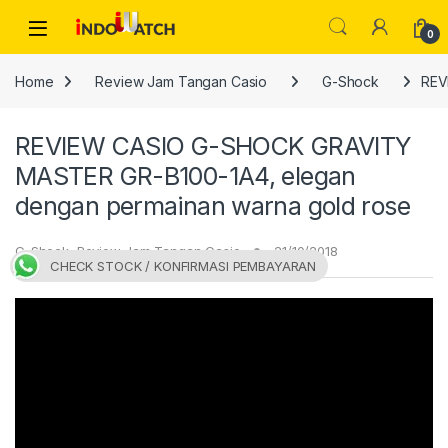
Skip to navigation
Skip to content
Open
0
Home
Review Jam Tangan Casio
G-Shock
REV
REVIEW CASIO G-SHOCK GRAVITY
MASTER GR-B100-1A4, elegan
dengan permainan warna gold rose
G-Shock
,
Review Jam Tangan Casio
21/10/2018
CHECK STOCK / KONFIRMASI PEMBAYARAN