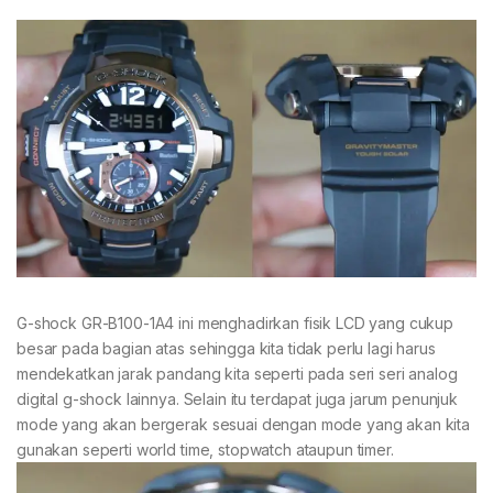
G-shock GR-B100-1A4 ini menghadirkan fisik LCD yang cukup
besar pada bagian atas sehingga kita tidak perlu lagi harus
mendekatkan jarak pandang kita seperti pada seri seri analog
digital g-shock lainnya. Selain itu terdapat juga jarum penunjuk
mode yang akan bergerak sesuai dengan mode yang akan kita
gunakan seperti world time, stopwatch ataupun timer.