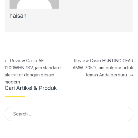
haisan
Post navigation
←
Review Casio AE-
Review Casio HUNTING GEAR
1200WHB-1BV, jam standard
AMW-705D, jam outgear untuk
ala militer dengan desain
teman Anda berburu
→
modern
Cari Artikel & Produk
Search for: