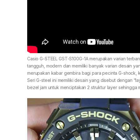
Casio G-STEEL GST-S100G-1A merupakan varian terbaru
tangguh, modern dan memiliki banyak varian desain yan
merupakan kabar gembira bagi para pecinta G-shock,
Seri G-steel ini memiliki desain yang disebut dengan “
bezel jam untuk menciptakan 2 struktur layer sehingga 