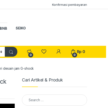
Konfirmasi pembayaran
SEIKO
BNB
My Account
Rp
0
0
0
ri desain jam G-shock
Cari Artikel & Produk
ock
Search for: