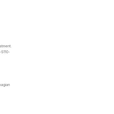
stment.
-S110-
bagian