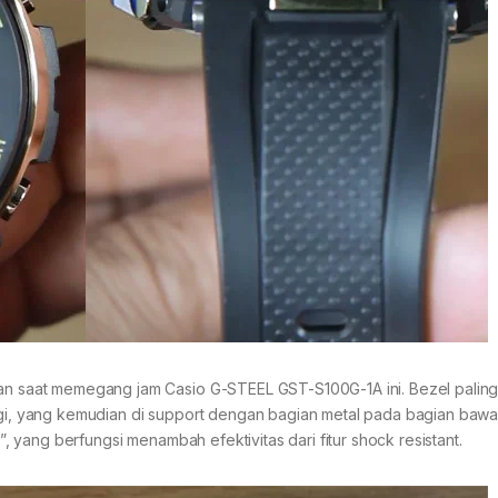
kan saat memegang jam Casio G-STEEL GST-S100G-1A ini. Bezel paling 
nggi, yang kemudian di support dengan bagian metal pada bagian baw
”, yang berfungsi menambah efektivitas dari fitur shock resistant.