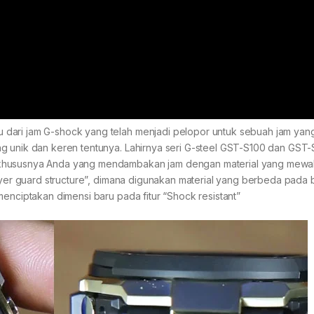
 dari jam G-shock yang telah menjadi pelopor untuk sebuah jam yan
g unik dan keren tentunya. Lahirnya seri G-steel GST-S100 dan GST
 khususnya Anda yang mendambakan jam dengan material yang mewa
layer guard structure”, dimana digunakan material yang berbeda pada 
menciptakan dimensi baru pada fitur “Shock resistant”