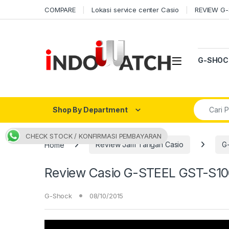
Skip to navigation
Skip to content
COMPARE
Lokasi service center Casio
REVIEW G
Open
G-SHOC
Search fo
Shop By Department
CHECK STOCK / KONFIRMASI PEMBAYARAN
Home
Review Jam Tangan Casio
G
Review Casio G-STEEL GST-S100
G-Shock
08/10/2015