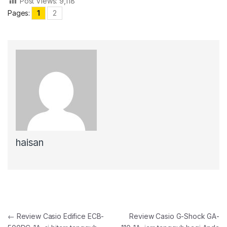
Post Views:
9,118
Pages:
1
2
haisan
Post navigation
←
Review Casio Edifice ECB-
Review Casio G-Shock GA-