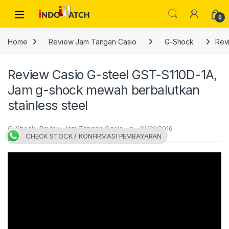
Skip to navigation
Skip to content
Open
0
Home
Review Jam Tangan Casio
G-Shock
Rev
Review Casio G-steel GST-S110D-1A,
Jam g-shock mewah berbalutkan
stainless steel
G-Shock
,
Review Jam Tangan Casio
01/01/2016
CHECK STOCK / KONFIRMASI PEMBAYARAN