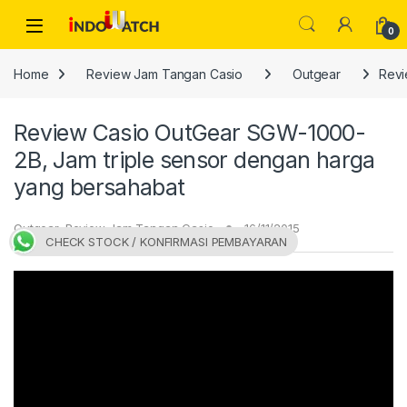
Skip to navigation
Skip to content
Open
0
Home
Review Jam Tangan Casio
Outgear
Revi
Review Casio OutGear SGW-1000-
2B, Jam triple sensor dengan harga
yang bersahabat
Outgear
,
Review Jam Tangan Casio
16/11/2015
CHECK STOCK / KONFIRMASI PEMBAYARAN