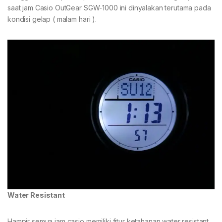
saat jam Casio OutGear SGW-1000 ini dinyalakan terutama pada
kondisi gelap ( malam hari ).
Water Resistant
Hampir semua jam casio memiliki fitur ketahanan water resistant