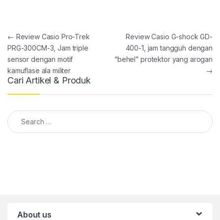
Post navigation
←
Review Casio Pro-Trek
Review Casio G-shock GD-
PRG-300CM-3, Jam triple
400-1, jam tangguh dengan
sensor dengan motif
“behel” protektor yang arogan
kamuflase ala militer
→
Cari Artikel & Produk
Search for:
About us