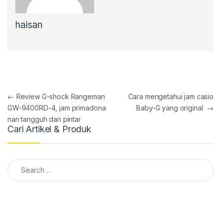
haisan
Post navigation
←
Review G-shock Rangeman
Cara mengetahui jam casio
GW-9400RD-4, jam primadona
Baby-G yang original
→
nan tangguh dan pintar
Cari Artikel & Produk
Search for: