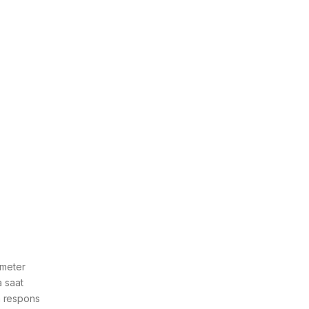
ometer
 saat
n respons