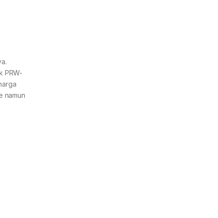
ya.
ek PRW-
harga
le namun