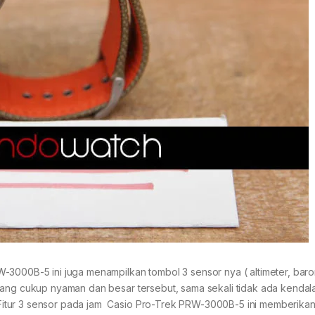
3000B-5 ini juga menampilkan tombol 3 sensor nya ( altimeter, bar
yang cukup nyaman dan besar tersebut, sama sekali tidak ada kendala
itur 3 sensor pada jam Casio Pro-Trek PRW-3000B-5 ini memberika