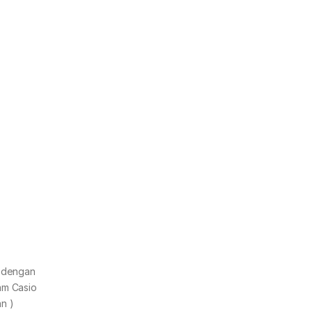
u dengan
am Casio
n )