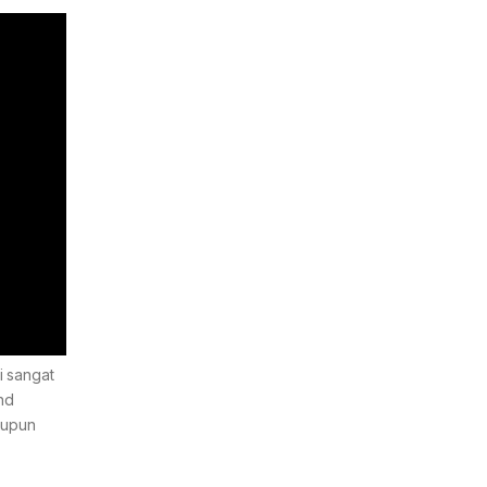
i sangat
nd
aupun