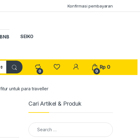
Konfirmasi pembayaran
SEIKO
BNB
My Account
Rp
0
0
0
ur untuk para traveller
Cari Artikel & Produk
Search for: