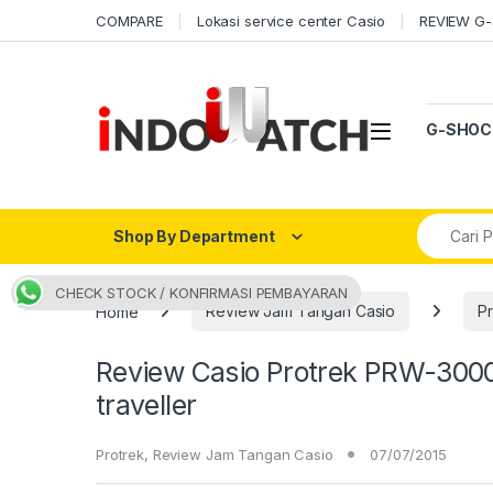
Skip to navigation
Skip to content
COMPARE
Lokasi service center Casio
REVIEW G
Open
G-SHOC
Search fo
Shop By Department
CHECK STOCK / KONFIRMASI PEMBAYARAN
Home
Review Jam Tangan Casio
Pr
Review Casio Protrek PRW-3000B
traveller
Protrek
,
Review Jam Tangan Casio
07/07/2015