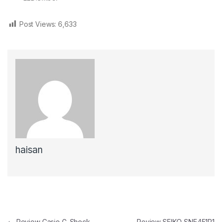
Post Views:
6,633
haisan
←
Review Casio G-Shock
Review SEIKO SNE451P1