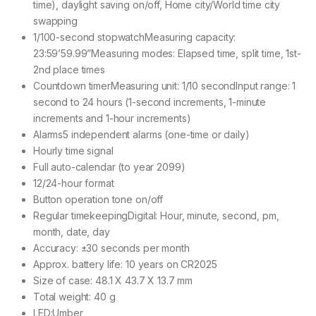
time), daylight saving on/off, Home city/World time city
swapping
1/100-second stopwatchMeasuring capacity:
23:59’59.99”Measuring modes: Elapsed time, split time, 1st-
2nd place times
Countdown timerMeasuring unit: 1/10 secondInput range: 1
second to 24 hours (1-second increments, 1-minute
increments and 1-hour increments)
Alarms5 independent alarms (one-time or daily)
Hourly time signal
Full auto-calendar (to year 2099)
12/24-hour format
Button operation tone on/off
Regular timekeepingDigital: Hour, minute, second, pm,
month, date, day
Accuracy: ±30 seconds per month
Approx. battery life: 10 years on CR2025
Size of case: 48.1 X 43.7 X 13.7 mm
Total weight: 40 g
LED:Umber