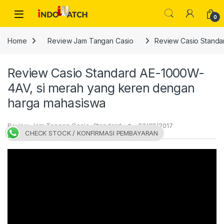
Skip to navigation
Skip to content
Open
0
Home
Review Jam Tangan Casio
Review Casio Standa
Review Casio Standard AE-1000W-
4AV, si merah yang keren dengan
harga mahasiswa
Review Jam Tangan Casio
,
Standard
23/02/2017
CHECK STOCK / KONFIRMASI PEMBAYARAN