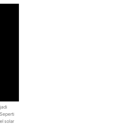
jadi
Seperti
l solar