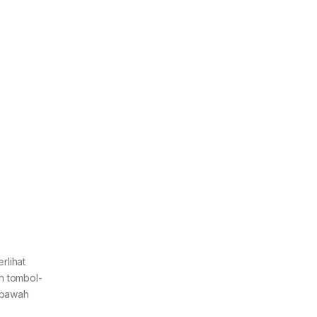
rlihat
n tombol-
 bawah