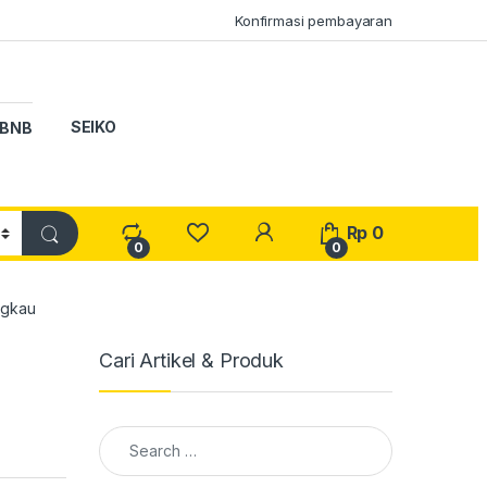
Konfirmasi pembayaran
SEIKO
BNB
My Account
Rp
0
0
0
ngkau
Cari Artikel & Produk
Search for: