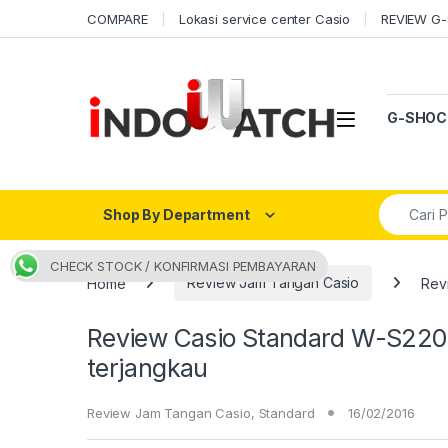
Skip to navigation
Skip to content
COMPARE
Lokasi service center Casio
REVIEW G
Open
G-SHOC
Search fo
Shop By Department
CHECK STOCK / KONFIRMASI PEMBAYARAN
Home
Review Jam Tangan Casio
Rev
Review Casio Standard W-S220-
terjangkau
Review Jam Tangan Casio
,
Standard
16/02/2016