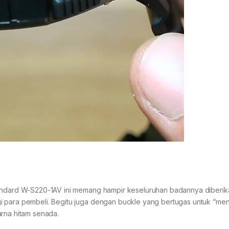
tandard W-S220-1AV ini memang hampir keseluruhan badannya diberi
i para pembeli. Begitu juga dengan buckle yang bertugas untuk “men
arna hitam senada.