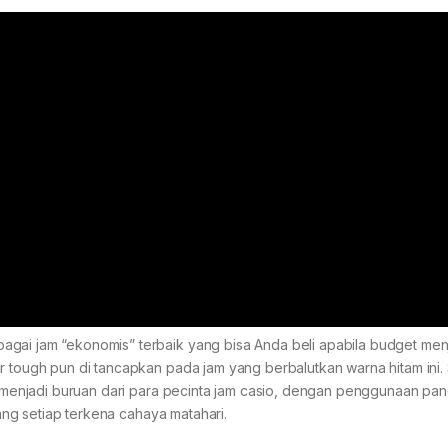
agai jam “ekonomis” terbaik yang bisa Anda beli apabila budget men
r tough pun di tancapkan pada jam yang berbalutkan warna hitam ini. 
ng menjadi buruan dari para pecinta jam casio, dengan penggunaan pane
lang setiap terkena cahaya matahari.