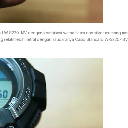
rd W-S220-1AV dengan kombinasi warna hitam dan silver memang m
g relatif lebih netral dengan saudaranya Casio Standard W-S220-1B