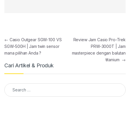
Post navigation
←
Casio Outgear SGW-100 VS
Review Jam Casio Pro-Trek
SGW-500H | Jam twin sensor
PRW-3000T | Jam
mana pilihan Anda ?
masterpiece dengan balutan
titanium
→
Cari Artikel & Produk
Search for: