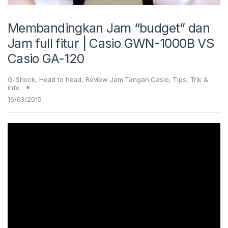
Membandingkan Jam “budget” dan
Jam full fitur | Casio GWN-1000B VS
Casio GA-120
G-Shock
,
Head to head
,
Review Jam Tangan Casio
,
Tips, Trik &
Info
16/03/2015