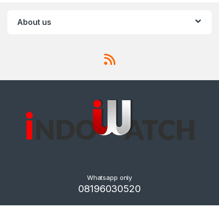
About us
Whatsapp only
08196030520