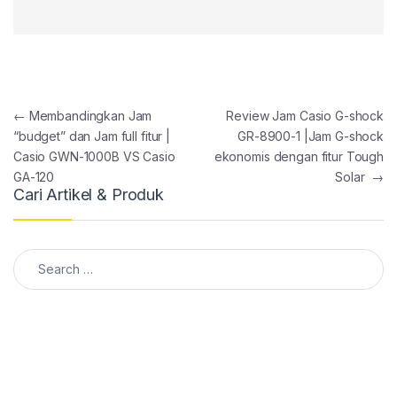
Post navigation
←
Membandingkan Jam
Review Jam Casio G-shock
“budget” dan Jam full fitur |
GR-8900-1 |Jam G-shock
Casio GWN-1000B VS Casio
ekonomis dengan fitur Tough
GA-120
Solar
→
Cari Artikel & Produk
Search for: