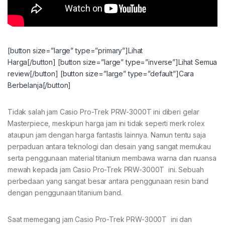
[button size=”large” type=”primary”]Lihat
Harga[/button]
[button size=”large” type=”inverse”]Lihat Semua
review[/button]
[button size=”large” type=”default”]Cara
Berbelanja[/button]
Tidak salah jam Casio Pro-Trek PRW-3000T ini diberi gelar
Masterpiece, meskipun harga jam ini tidak seperti merk rolex
ataupun jam dengan harga fantastis lainnya. Namun tentu saja
perpaduan antara teknologi dan desain yang sangat memukau
serta penggunaan material titanium membawa warna dan nuansa
mewah kepada jam Casio Pro-Trek PRW-3000T ini. Sebuah
perbedaan yang sangat besar antara penggunaan resin band
dengan penggunaan titanium band.
Saat memegang jam Casio Pro-Trek PRW-3000T ini dan