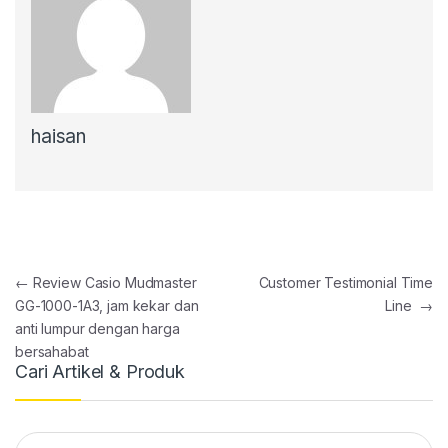
haisan
Post navigation
←
Review Casio Mudmaster
Customer Testimonial Time
GG-1000-1A3, jam kekar dan
Line
→
anti lumpur dengan harga
bersahabat
Cari Artikel & Produk
Search for: