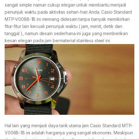
sangat simple namun cukup elegan untuk membantu menjadi
penunjuk waktu pada aktivitas sehari-hari Anda. Casio Standard
MTP-V008B-1B ini memang didesain tanpa banyak memikirkan
fitur-fitur lain kecuali penunjuk waktu ( jam, menit, detik dan
tanggal ), namun desain sederhana ini juga yang memberikan
kesan elegan pada jam bermaterial stainless steel ini.
Hal lain yang menjadi daya tarik utama jam Casio Standard MTP-
V008B-1B ini adalah harganya yang sangat ekonomis. Meskipun