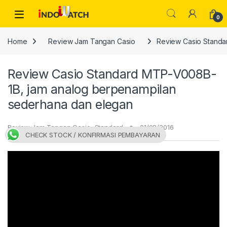
Skip to navigation
Skip to content
Open
0
Home
Review Jam Tangan Casio
Review Casio Standa
Review Casio Standard MTP-V008B-
1B, jam analog berpenampilan
sederhana dan elegan
Review Jam Tangan Casio
,
Standard
01/08/2016
CHECK STOCK / KONFIRMASI PEMBAYARAN